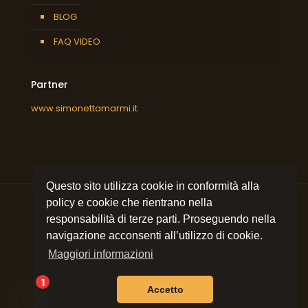
BLOG
FAQ VIDEO
Partner
www.simonettamarmi.it
Questo sito utilizza cookie in conformità alla
policy e cookie che rientrano nella
responsabilità di terze parti. Proseguendo nella
navigazione acconsenti all’utilizzo di cookie.
© 2021 All rights reserved
Simonetta Marmi srl
| P.I.
09053320157 | Sito e posizionamento realizzato
Maggiori informazioni
dall'Agenzia web Milano
Web Revolution Milano.
Privacy e cookie policy
|
Mappa del sito
1
Accetto