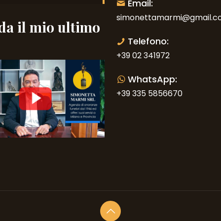
Email:
simonettamarmi@gmail.c
a il mio ultimo
o
Telefono:
+39 02 341972
WhatsApp:
+39 335 5856670