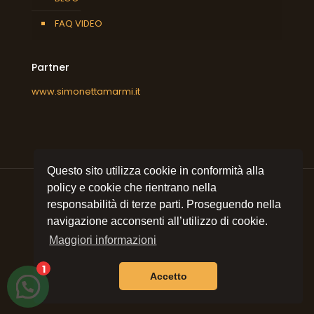
FAQ VIDEO
Partner
www.simonettamarmi.it
Questo sito utilizza cookie in conformità alla
policy e cookie che rientrano nella
responsabilità di terze parti. Proseguendo nella
navigazione acconsenti all’utilizzo di cookie.
© 2021 All rights reserved
Simonetta Marmi srl
| P.I.
09053320157 | Sito e posizionamento realizzato
Maggiori informazioni
dall'Agenzia web Milano
Web Revolution Milano.
Privacy e cookie policy
|
Mappa del sito
1
Accetto