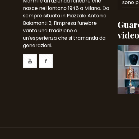
Marmi è un'azienda funebre che
sono p
nasce nel lontano 1946 a Milano. Da
sempre situata in Piazzale Antonio
Guard
Baiamonti 3, l'impresa funebre
vanta una tradizione e
vide
un'esperienza che si tramanda da
generazioni.