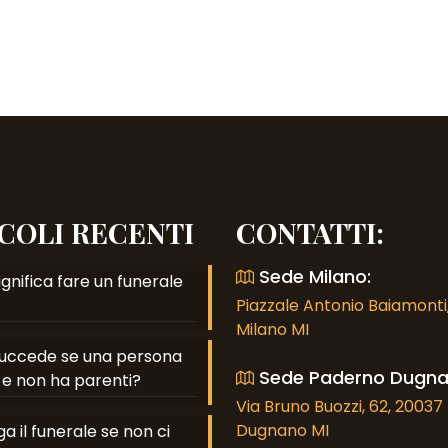
COLI RECENTI
CONTATTI:
Sede Milano:
gnifica fare un funerale
Piazzale Antonio Baiamonti,
Milano MI
uccede se una persona
Sede Paderno Dugna
e non ha parenti?
Via Bruno Buozzi, 62, 2003
Dugnano MI
a il funerale se non ci