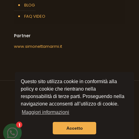
BLOG
FAQ VIDEO
Partner
www.simonettamarmi.it
Questo sito utilizza cookie in conformità alla
policy e cookie che rientrano nella
responsabilità di terze parti. Proseguendo nella
navigazione acconsenti all’utilizzo di cookie.
© 2021 All rights reserved
Simonetta Marmi srl
| P.I.
09053320157 | Sito e posizionamento realizzato
Maggiori informazioni
dall'Agenzia web Milano
Web Revolution Milano.
Privacy e cookie policy
|
Mappa del sito
1
Accetto