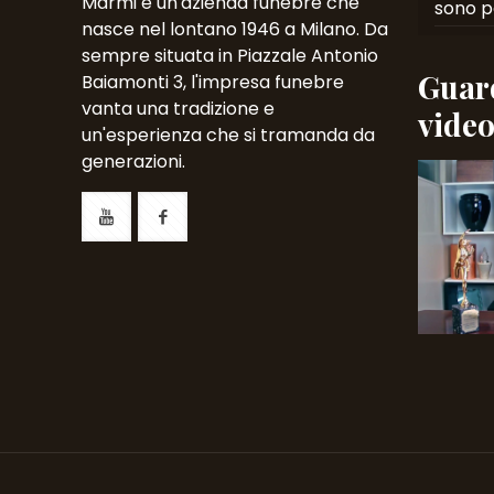
Marmi è un'azienda funebre che
sono p
nasce nel lontano 1946 a Milano. Da
sempre situata in Piazzale Antonio
Guard
Baiamonti 3, l'impresa funebre
vanta una tradizione e
vide
un'esperienza che si tramanda da
generazioni.