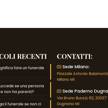
COLI RECENTI
CONTATTI:
Sede Milano:
gnifica fare un funerale
Piazzale Antonio Baiamonti,
Milano MI
uccede se una persona
Sede Paderno Dugna
e non ha parenti?
Via Bruno Buozzi, 62, 2003
Dugnano MI
a il funerale se non ci