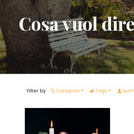
Cosa vuol dir
Filter by
Categoria
Tags
Auth