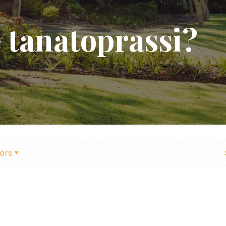
e tanatoprassi?
ors