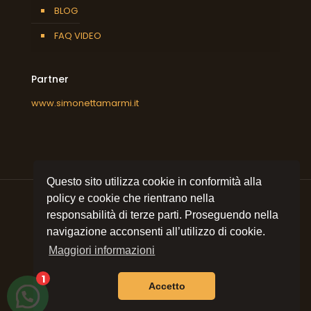
BLOG
FAQ VIDEO
Partner
www.simonettamarmi.it
Questo sito utilizza cookie in conformità alla
policy e cookie che rientrano nella
responsabilità di terze parti. Proseguendo nella
navigazione acconsenti all’utilizzo di cookie.
© 2021 All rights reserved
Simonetta Marmi srl
| P.I.
09053320157 | Sito e posizionamento realizzato
Maggiori informazioni
dall'Agenzia web Milano
Web Revolution Milano.
Privacy e cookie policy
|
Mappa del sito
1
Accetto