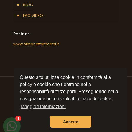
BLOG
FAQ VIDEO
Partner
www.simonettamarmi.it
Questo sito utilizza cookie in conformità alla
policy e cookie che rientrano nella
responsabilità di terze parti. Proseguendo nella
navigazione acconsenti all’utilizzo di cookie.
© 2021 All rights reserved
Simonetta Marmi srl
| P.I.
09053320157 | Sito e posizionamento realizzato
Maggiori informazioni
dall'Agenzia web Milano
Web Revolution Milano.
Privacy e cookie policy
|
Mappa del sito
1
Accetto