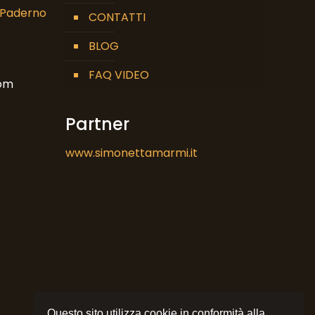
7 Paderno
CONTATTI
BLOG
FAQ VIDEO
om
Partner
www.simonettamarmi.it
Questo sito utilizza cookie in conformità alla