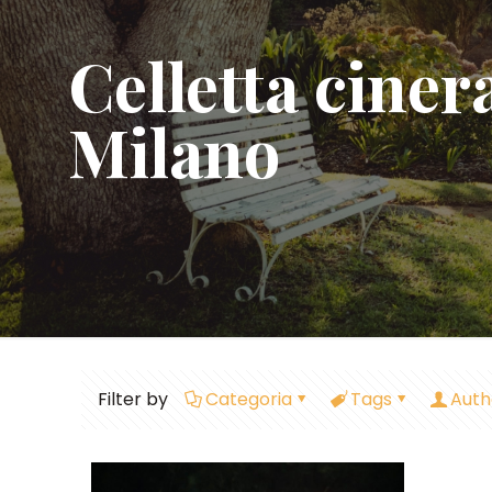
Celletta ciner
Milano
Filter by
Categoria
Tags
Auth