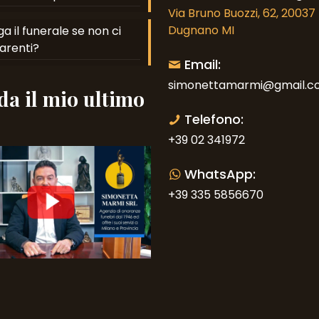
Via Bruno Buozzi, 62, 2003
Dugnano MI
a il funerale se non ci
arenti?
Email:
simonettamarmi@gmail.c
a il mio ultimo
o
Telefono:
+39 02 341972
WhatsApp:
+39 335 5856670