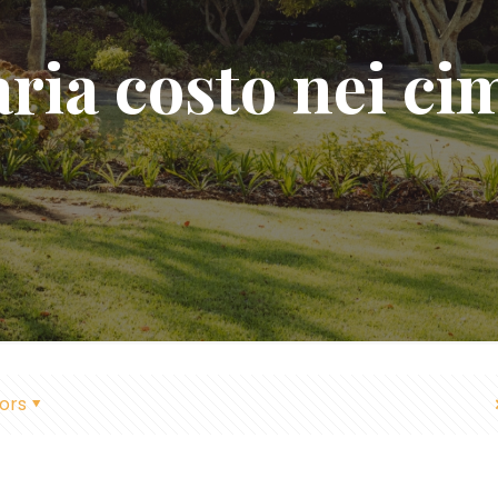
aria costo nei cim
ors