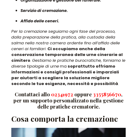
Organizzazione e gestione del funerale.
Servizio di cremazione.
Affido delle ceneri.
Per la cremazione seguiamo ogni fase del processo,
dalla preparazione della pratica, alla custodia della
salma nella nostra camera ardente fino all’affido delle
ceneri ai familiari
.
Ci occupiamo anche della
conservazione temporanea delle urne cinerarie al
cimitero
.
Gestiamo le pratiche burocratiche, forniamo le
diverse tipologie di urne
ma
soprattutto offriamo
informazioni e consigli professionali e imparziali
per aiutarti a scegliere la soluzione migliore
secondo le tue esigenze, necessità e possibilità
.
Contattaci allo
02341972
oppure
3355856670
,
per un supporto personalizzato nella gestione
delle pratiche crematorie.
Cosa comporta la cremazione