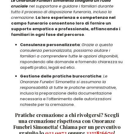
Le Onoranze Funebri Simonetta svolgono un ruolo
cruciale
nel supportare e guidare i familiari durante
tutto il processo di disposizione funeraria, inclusa la
cremazione
.
La loro esperienza e competenza nel
campo funerario consentono loro di fornire un
supporto empatico e professionale, affiancando i
familiari in ogni fase del percorso
.
Consulenza personalizzata
:
Grazie a questa
consulenza personalizzata, possiamo aiutare i
familiari a comprendere tutte le opzioni disponibili
,
rispondendo alle domande e fornendo chiarezza su
aspetti pratici, legali ed etici.
Gestione delle pratiche burocratiche
:
Le
Onoranze Funebri Simonetta si assumono la
responsabilità di tutte le pratiche amministrative
,
inclusa la preparazione della documentazione
necessaria e l’ottenimento delle autorizzazioni
richieste per la cremazione.
Pratiche cremazione a chi rivolgersi? Scegli
una cremazione rispettosa con Onoranze
Funebri Simonetta! Chiama per un preventivo
gratuito lo
02341972
oppure
3355856670
!