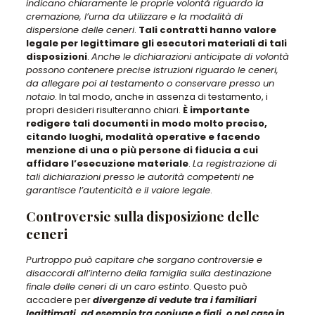
indicano chiaramente le proprie volontà riguardo la
cremazione, l’urna da utilizzare e la modalità di
dispersione delle ceneri
.
Tali contratti hanno valore
legale per legittimare gli esecutori materiali di tali
disposizioni
.
Anche le dichiarazioni anticipate di volontà
possono contenere precise istruzioni riguardo le ceneri,
da allegare poi al testamento o conservare presso un
notaio
. In tal modo, anche in assenza di testamento, i
propri desideri risulteranno chiari.
È importante
redigere tali documenti in modo molto preciso,
citando luoghi, modalità operative e facendo
menzione di una o più persone di fiducia a cui
affidare l’esecuzione materiale
.
La registrazione di
tali dichiarazioni presso le autorità competenti ne
garantisce l’autenticità e il valore legale
.
Controversie sulla disposizione delle
ceneri
Purtroppo può capitare che sorgano controversie e
disaccordi all’interno della famiglia sulla destinazione
finale delle ceneri di un caro estinto
. Questo può
accadere per
divergenze di vedute tra i familiari
legittimati, ad esempio tra coniuge e figli, o nel caso in