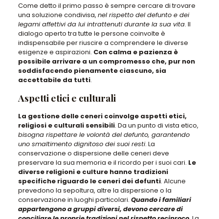
Come detto il primo passo è sempre cercare di trovare
una soluzione condivisa,
nel rispetto del defunto e dei
legami affettivi da lui intrattenuti durante la sua vita
. Il
dialogo aperto tra tutte le persone coinvolte è
indispensabile per riuscire a comprendere le diverse
esigenze e aspirazioni.
Con calma e pazienza è
possibile arrivare a un compromesso che, pur non
soddisfacendo pienamente ciascuno, sia
accettabile da tutti
.
Aspetti etici e culturali
La gestione delle ceneri coinvolge aspetti etici,
religiosi e culturali sensibili
. Da un punto di vista etico,
bisogna rispettare le volontà del defunto, garantendo
uno smaltimento dignitoso dei suoi resti
. La
conservazione o dispersione delle ceneri deve
preservare la sua memoria e il ricordo per i suoi cari.
Le
diverse religioni e culture hanno tradizioni
specifiche riguardo le ceneri dei defunti
. Alcune
prevedono la sepoltura, altre la dispersione o la
conservazione in luoghi particolari.
Quando i familiari
appartengono a gruppi diversi, devono cercare di
conciliare le proprie tradizioni nel rispetto reciproco
. La