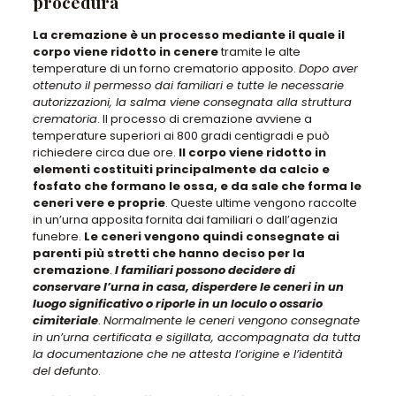
procedura
La cremazione è un processo mediante il quale il
corpo viene ridotto in cenere
tramite le alte
temperature di un forno crematorio apposito.
Dopo aver
ottenuto il permesso dai familiari e tutte le necessarie
autorizzazioni, la salma viene consegnata alla struttura
crematoria
. Il processo di cremazione avviene a
temperature superiori ai 800 gradi centigradi e può
richiedere circa due ore.
Il corpo viene ridotto in
elementi costituiti principalmente da calcio e
fosfato che formano le ossa, e da sale che forma le
ceneri vere e proprie
. Queste ultime vengono raccolte
in un’urna apposita fornita dai familiari o dall’agenzia
funebre.
Le ceneri vengono quindi consegnate ai
parenti più stretti che hanno deciso per la
cremazione
.
I familiari possono decidere di
conservare l’urna in casa, disperdere le ceneri in un
luogo significativo o riporle in un loculo o ossario
cimiteriale
.
Normalmente le ceneri vengono consegnate
in un’urna certificata e sigillata, accompagnata da tutta
la documentazione che ne attesta l’origine e l’identità
del defunto
.