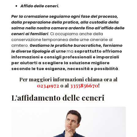
Affido delle ceneri.
Per la cremazione seguiamo ogni fase del processo,
dalla preparazione della pratica, alla custodia della
salma nella nostra camera ardente fino all’affido delle
ceneri ai familiari
. Ci occupiamo anche della
conservazione temporanea delle urne cinerarie al
cimitero.
Gestiamo le pratiche burocratiche, forniamo
le diverse tipologie di urne
ma
soprattutto offriamo
informazioni e consigli professionali e imparziali
per aiutarti a scegliere la soluzione migliore
secondo le tue esigenze, necessità e possibilità
.
Per maggiori informazioni chiama ora al
02341972
o al
3355856670
!
L’affidamento delle ceneri