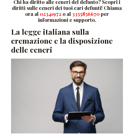
Chi ha diritto alle ceneri del defunto? Scopri i
diritti sulle ceneri dei tuoi cari defunti! Chiama
ora al
02341972
o al
3355856670
per
informazioni e supporto.
La legge italiana sulla
cremazione e la disposizione
delle ceneri