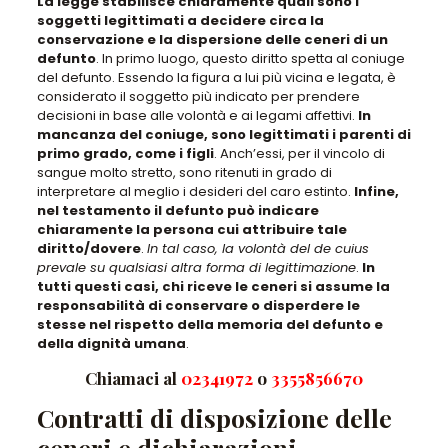
La legge stabilisce chiaramente quali sono i
soggetti legittimati a decidere circa la
conservazione e la dispersione delle ceneri di un
defunto
. In primo luogo, questo diritto
spetta al coniuge
del defunto
. Essendo la figura a lui più vicina e legata, è
considerato il soggetto più indicato per prendere
decisioni in base alle volontà e ai legami affettivi.
In
mancanza del coniuge, sono legittimati i parenti di
primo grado, come i figli
. Anch’essi, per il vincolo di
sangue molto stretto, sono ritenuti in grado di
interpretare al meglio i desideri del caro estinto.
Infine,
nel testamento il defunto può indicare
chiaramente la persona cui attribuire tale
diritto/dovere
.
In tal caso, la volontà del de cuius
prevale su qualsiasi altra forma di legittimazione
.
In
tutti questi casi, chi riceve le ceneri si assume la
responsabilità di conservare o disperdere le
stesse nel rispetto della memoria del defunto e
della dignità umana
.
Chiamaci al
02341972
o
3355856670
Contratti di disposizione delle
ceneri e dichiarazioni