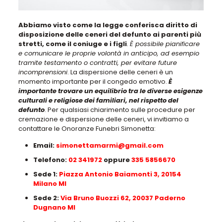
Abbiamo visto come la legge conferisca diritto di
disposizione delle ceneri del defunto ai parenti più
stretti, come il coniuge e i figli
.
È possibile pianificare
e comunicare le proprie volontà in anticipo, ad esempio
tramite testamento o contratti, per evitare future
incomprensioni
. La dispersione delle ceneri è un
momento importante per il congedo emotivo.
È
importante trovare un equilibrio tra le diverse esigenze
culturali e religiose dei familiari, nel rispetto del
defunto
. Per qualsiasi chiarimento sulle procedure per
cremazione e dispersione delle ceneri, vi invitiamo a
contattare le Onoranze Funebri Simonetta:
Email:
simonettamarmi@gmail.com
Telefono:
02 341972
oppure
335 5856670
Sede 1:
Piazza Antonio Baiamonti 3, 20154
Milano MI
Sede 2:
Via Bruno Buozzi 62, 20037 Paderno
Dugnano MI