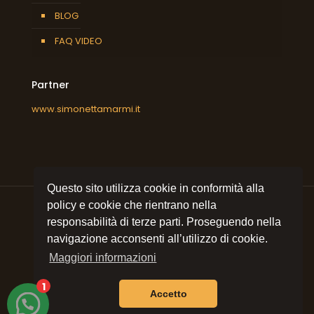
BLOG
FAQ VIDEO
Partner
www.simonettamarmi.it
Questo sito utilizza cookie in conformità alla
policy e cookie che rientrano nella
responsabilità di terze parti. Proseguendo nella
navigazione acconsenti all’utilizzo di cookie.
© 2021 All rights reserved
Simonetta Marmi srl
| P.I.
09053320157 | Sito e posizionamento realizzato
Maggiori informazioni
dall'Agenzia web Milano
Web Revolution Milano.
Privacy e cookie policy
|
Mappa del sito
1
Accetto