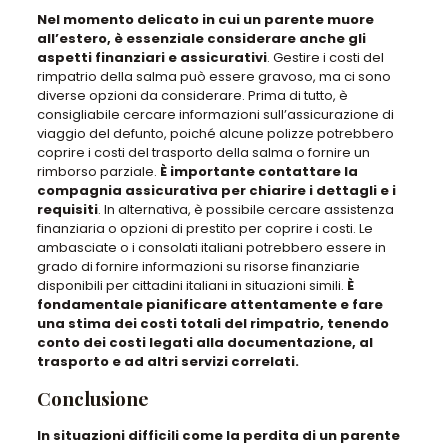
Nel momento delicato in cui un parente muore
all’estero, è essenziale considerare anche gli
aspetti finanziari e assicurativi
. Gestire i costi del
rimpatrio della salma può essere gravoso, ma ci sono
diverse opzioni da considerare. Prima di tutto, è
consigliabile cercare informazioni sull’assicurazione di
viaggio del defunto, poiché alcune polizze potrebbero
coprire i costi del trasporto della salma o fornire un
rimborso parziale.
È importante contattare la
compagnia assicurativa per chiarire i dettagli e i
requisiti
. In alternativa, è possibile cercare assistenza
finanziaria o opzioni di prestito per coprire i costi. Le
ambasciate o i consolati italiani potrebbero essere in
grado di fornire informazioni su risorse finanziarie
disponibili per cittadini italiani in situazioni simili.
È
fondamentale pianificare attentamente e fare
una stima dei costi totali del rimpatrio, tenendo
conto dei costi legati alla documentazione, al
trasporto e ad altri servizi correlati.
Conclusione
In situazioni difficili come la perdita di un parente