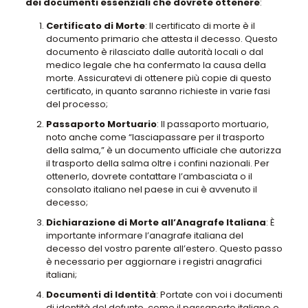
dei documenti essenziali che dovrete ottenere
:
Certificato di Morte
: Il certificato di morte è il
documento primario che attesta il decesso. Questo
documento è rilasciato dalle autorità locali o dal
medico legale che ha confermato la causa della
morte. Assicuratevi di ottenere più copie di questo
certificato, in quanto saranno richieste in varie fasi
del processo;
Passaporto Mortuario
: Il passaporto mortuario,
noto anche come “lasciapassare per il trasporto
della salma,” è un documento ufficiale che autorizza
il trasporto della salma oltre i confini nazionali. Per
ottenerlo, dovrete contattare l’ambasciata o il
consolato italiano nel paese in cui è avvenuto il
decesso;
Dichiarazione di Morte all’Anagrafe Italiana
: È
importante informare l’anagrafe italiana del
decesso del vostro parente all’estero. Questo passo
è necessario per aggiornare i registri anagrafici
italiani;
Documenti di Identità
: Portate con voi i documenti
di identità del defunto, come il passaporto italiano o