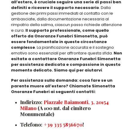
all’estero, è cruciale seguire una serie di passi ben
definiti e ricevere il supporto necessario
. Dalla
gestione dei primi passi immediati al contatto con le
ambasciate, dalla documentazione necessaria al
rimpatrio della salma, ciascun passo richiede attenzione
e cura.
Il supporto professionale, come quello
offerto da Onoranze Funebri Simonetta, può
essere fondamentale in queste circostanze
complesse
. La pianificazione accurata e il sostegno
emotivo sono essenziali per affrontare questa sfida.
Non
esitate a contattare Onoranze Funebri Simonetta
per assistenza dedicata e compassione in questo
momento delicato. Siamo qui per aiutarvi
.
Per assistenza sulla domanda: cosa fare se un
parente muore all’estero? Chiamate Simonetta
Onoranze Funebri ai seguenti contatti:
Indirizzo:
Piazzale Baiamonti, 3, 20154
Milano
(A 100 mt. dal cimitero
Monumentale)
Telefono:
+39 335 5856670
!