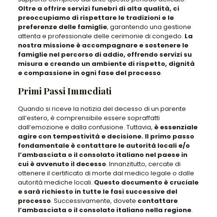
Oltre a offrire servizi funebri di alta qualità, ci
preoccupiamo di rispettare le tradizioni e le
preferenze delle famiglie
, garantendo una gestione
attenta e professionale delle cerimonie di congedo.
La
nostra missione è accompagnare e sostenere le
famiglie nel percorso di addio, offrendo servizi su
misura e creando un ambiente di rispetto, dignità
e compassione in ogni fase del processo
.
Primi Passi Immediati
Quando si riceve la notizia del decesso di un parente
all’estero, è comprensibile essere sopraffatti
dall’emozione e dalla confusione. Tuttavia,
è essenziale
agire con tempestività e decisione. Il primo passo
fondamentale è contattare le autorità locali e/o
l’ambasciata o il consolato italiano nel paese in
cui è avvenuto il decesso
. Innanzitutto, cercate di
ottenere il certificato di morte dal medico legale o dalle
autorità mediche locali.
Questo documento è cruciale
e sarà richiesto in tutte le fasi successive del
processo
. Successivamente, dovete
contattare
l’ambasciata o il consolato italiano nella regione
.