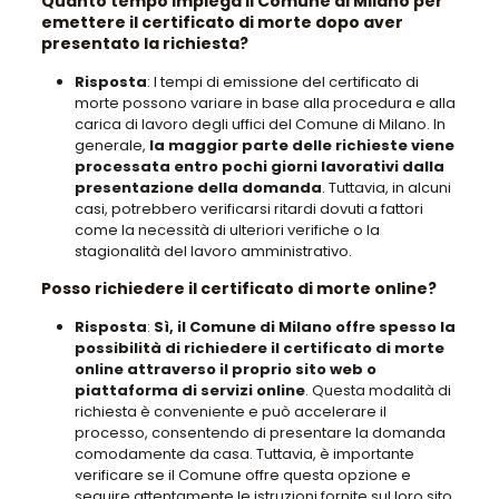
Quanto tempo impiega il Comune di Milano per
emettere il certificato di morte dopo aver
presentato la richiesta?
Risposta
: I tempi di emissione del certificato di
morte possono variare in base alla procedura e alla
carica di lavoro degli uffici del Comune di Milano. In
generale,
la maggior parte delle richieste viene
processata entro pochi giorni lavorativi dalla
presentazione della domanda
. Tuttavia, in alcuni
casi, potrebbero verificarsi ritardi dovuti a fattori
come la necessità di ulteriori verifiche o la
stagionalità del lavoro amministrativo.
Posso richiedere il certificato di morte online?
Risposta
:
Sì, il Comune di Milano offre spesso la
possibilità di richiedere il certificato di morte
online attraverso il proprio sito web o
piattaforma di servizi online
. Questa modalità di
richiesta è conveniente e può accelerare il
processo, consentendo di presentare la domanda
comodamente da casa. Tuttavia, è importante
verificare se il Comune offre questa opzione e
seguire attentamente le istruzioni fornite sul loro sito