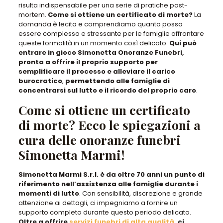
risulta indispensabile per una serie di pratiche post-
mortem.
Come si ottiene un certificato di morte?
La
domanda è lecita e comprendiamo quanto possa
essere complesso e stressante per le famiglie affrontare
queste formalità in un momento così delicato.
Qui può
entrare in gioco Simonetta Onoranze Funebri,
pronta a offrire il proprio supporto per
semplificare il processo e alleviare il carico
burocratico
,
permettendo alle famiglie di
concentrarsi sul lutto e il ricordo del proprio caro
.
Come si ottiene un certificato
di morte? Ecco le spiegazioni a
cura delle onoranze funebri
Simonetta Marmi!
Simonetta Marmi S.r.l. è da oltre 70 anni un punto di
riferimento nell’assistenza alle famiglie durante i
momenti di lutto
. Con sensibilità, discrezione e grande
attenzione ai dettagli, ci impegniamo a fornire un
supporto completo durante questo periodo delicato.
Oltre a offrire
servizi funebri di alta qualità
, ci