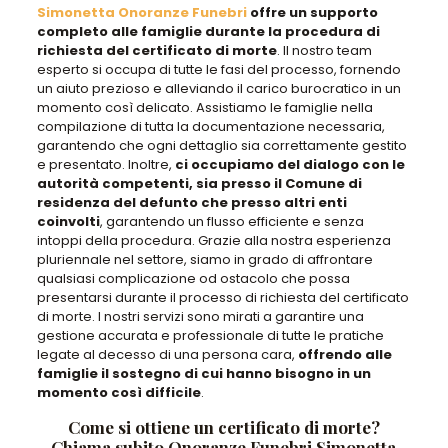
Simonetta Onoranze Funebri
offre un supporto
completo alle famiglie durante la procedura di
richiesta del certificato di morte
. Il nostro team
esperto si occupa di tutte le fasi del processo, fornendo
un aiuto prezioso e alleviando il carico burocratico in un
momento così delicato. Assistiamo le famiglie nella
compilazione di tutta la documentazione necessaria,
garantendo che ogni dettaglio sia correttamente gestito
e presentato. Inoltre,
ci occupiamo del dialogo con le
autorità competenti, sia presso il Comune di
residenza del defunto che presso altri enti
coinvolti
, garantendo un flusso efficiente e senza
intoppi della procedura. Grazie alla nostra esperienza
pluriennale nel settore, siamo in grado di affrontare
qualsiasi complicazione od ostacolo che possa
presentarsi durante il processo di richiesta del certificato
di morte. I nostri servizi sono mirati a garantire una
gestione accurata e professionale di tutte le pratiche
legate al decesso di una persona cara,
offrendo alle
famiglie il sostegno di cui hanno bisogno in un
momento così difficile
.
Come si ottiene un certificato di morte?
Chiama subito Onoranze Funebri Simonetta