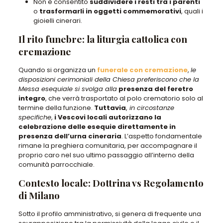
Non è consentito
suddividere i resti tra i parenti
o
trasformarli in oggetti commemorativi
, quali i
gioielli cinerari.
Il rito funebre: la liturgia cattolica con
cremazione
Quando si organizza un
funerale con cremazione
,
le
disposizioni cerimoniali della Chiesa preferiscono che la
Messa esequiale si svolga alla
presenza del feretro
integro
, che verrà trasportato al polo crematorio solo al
termine della funzione.
Tuttavia
,
in circostanze
specifiche
,
i Vescovi locali autorizzano la
celebrazione delle esequie direttamente in
presenza dell’urna cineraria
. L’aspetto fondamentale
rimane la preghiera comunitaria, per accompagnare il
proprio caro nel suo ultimo passaggio all’interno della
comunità parrocchiale.
Contesto locale: Dottrina vs Regolamento
di Milano
Sotto il profilo amministrativo, si genera di frequente una