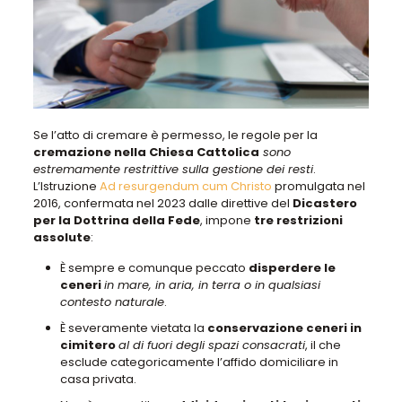
Se l’atto di cremare è permesso, le regole per la
cremazione nella Chiesa Cattolica
sono
estremamente restrittive sulla gestione dei resti
.
L’Istruzione
Ad resurgendum cum Christo
promulgata nel
2016, confermata nel 2023 dalle direttive del
Dicastero
per la Dottrina della Fede
, impone
tre restrizioni
assolute
:
È sempre e comunque peccato
disperdere le
ceneri
in mare, in aria, in terra o in qualsiasi
contesto naturale
.
È severamente vietata la
conservazione ceneri in
cimitero
al di fuori degli spazi consacrati
, il che
esclude categoricamente l’affido domiciliare in
casa privata.