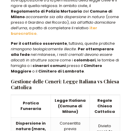
sovrapposizione tra la permissività della legge civile e il
rigore di quella religiosa. In ambito civile, il
Regolamento di Polizia Mortuaria
del
Comune di
Milano
acconsente sia alla dispersione in natura
(come
presso il Giardino del Ricordo),
sia all’affido domiciliare
dell’urna
, a patto di completare il relativo
iter
burocratico
.
Per il cattolico osservante
, tuttavia, queste pratiche
rimangono teologicamente illecite
.
Per ottemperare
alla fede
nel milanese,
i resti cremati devono essere
allocati in strutture sacre
come i
colombari
, le tombe di
famiglia o i
cinerari comuni
presso il
Cimitero
Maggiore
o il
Cimitero di Lambrate
.
Gestione delle Ceneri: Legge Italiana vs Chiesa
Cattolica
Legge Italiana
Regole
Pratica
(Comune di
Chiesa
Funeraria
Milano)
Cattolica
Dispersione in
Consentita
Divieto
natura (mare,
previa