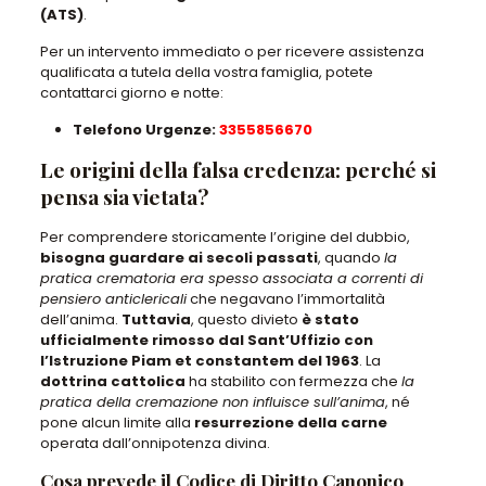
(ATS)
.
Per un intervento immediato o per ricevere assistenza
qualificata a tutela della vostra famiglia, potete
contattarci giorno e notte:
Telefono Urgenze:
3355856670
Le origini della falsa credenza: perché si
pensa sia vietata?
Per comprendere storicamente l’origine del dubbio,
bisogna guardare ai secoli passati
, quando
la
pratica crematoria era spesso associata a correnti di
pensiero anticlericali
che negavano l’immortalità
dell’anima.
Tuttavia
, questo divieto
è stato
ufficialmente rimosso dal Sant’Uffizio con
l’Istruzione Piam et constantem del 1963
. La
dottrina cattolica
ha stabilito con fermezza che
la
pratica della cremazione non influisce sull’anima
, né
pone alcun limite alla
resurrezione della carne
operata dall’onnipotenza divina.
Cosa prevede il Codice di Diritto Canonico