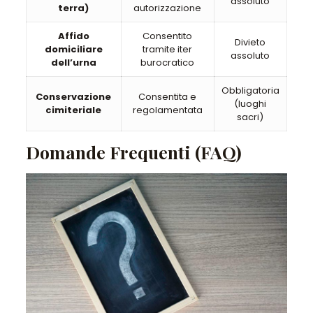
assoluto
terra)
autorizzazione
Affido
Consentito
Divieto
domiciliare
tramite iter
assoluto
dell’urna
burocratico
Obbligatoria
Conservazione
Consentita e
(luoghi
cimiteriale
regolamentata
sacri)
Domande Frequenti (FAQ)