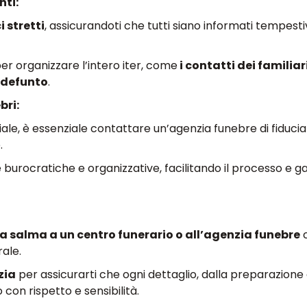
nti:
 stretti
, assicurandoti che tutti siano informati tempes
er organizzare l’intero iter, come
i contatti dei familiari
 defunto
.
bri:
ciale, è essenziale contattare un’agenzia funebre di fiduc
.
e burocratiche e organizzative, facilitando il processo e 
lla salma a un centro funerario o all’agenzia funebre
c
rale.
zia
per assicurarti che ogni dettaglio, dalla preparazione
 con rispetto e sensibilità.