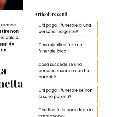
Articoli recenti
e grande
Chi paga il funerale di una
stire non
persona indigente?
ncipale è:
ggi da
Cosa significa fare un
 un
funerale laico?
Cosa succede se una
la
persona muore e non ha
parenti?
netta
Chi paga il funerale se non
ci sono parenti?
Che fine fa la bara dopo la
cremazione?