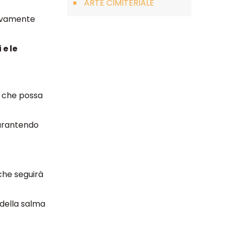
ARTE CIMITERIALE
tivamente
 e le
ia che possa
garantendo
he seguirà
 della salma