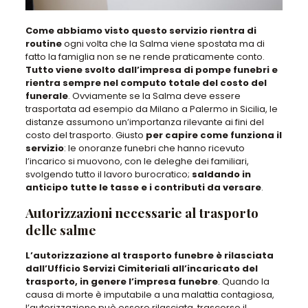
Come abbiamo visto questo servizio rientra di
routine
ogni volta che la Salma viene spostata ma di
fatto la famiglia non se ne rende praticamente conto.
Tutto viene svolto dall’impresa di pompe funebri e
rientra sempre nel computo totale del costo del
funerale
. Ovviamente se la Salma deve essere
trasportata ad esempio da Milano a Palermo in Sicilia, le
distanze assumono un’importanza rilevante ai fini del
costo del trasporto. Giusto
per capire come funziona il
servizio
: le onoranze funebri che hanno ricevuto
l’incarico si muovono, con le deleghe dei familiari,
svolgendo tutto il lavoro burocratico;
saldando in
anticipo tutte le tasse e i contributi da versare
.
Autorizzazioni necessarie al trasporto
delle salme
L’autorizzazione al trasporto funebre è rilasciata
dall’Ufficio Servizi Cimiteriali
all’incaricato del
trasporto, in genere l’impresa
funebre
. Quando la
causa di morte è imputabile a una malattia contagiosa,
l’autorizzazione può essere rilasciata, trascorso il