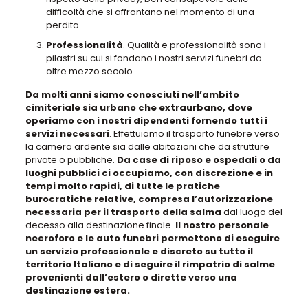
difficoltà che si affrontano nel momento di una
perdita.
Professionalità
. Qualità e professionalità sono i
pilastri su cui si fondano i nostri servizi funebri da
oltre mezzo secolo.
Da molti anni siamo conosciuti nell’ambito
cimiteriale sia urbano che extraurbano, dove
operiamo con i nostri dipendenti fornendo tutti i
servizi necessari
. Effettuiamo il trasporto funebre verso
la camera ardente sia dalle abitazioni che da strutture
private o pubbliche.
Da case di riposo e ospedali o da
luoghi pubblici ci occupiamo, con discrezione e in
tempi molto rapidi, di tutte le pratiche
burocratiche relative, compresa l’autorizzazione
necessaria per il trasporto della salma
dal luogo del
decesso alla destinazione finale.
Il nostro personale
necroforo e le auto funebri permettono di eseguire
un servizio professionale e discreto su tutto il
territorio Italiano e di seguire il rimpatrio di salme
provenienti dall’estero o dirette verso una
destinazione estera.