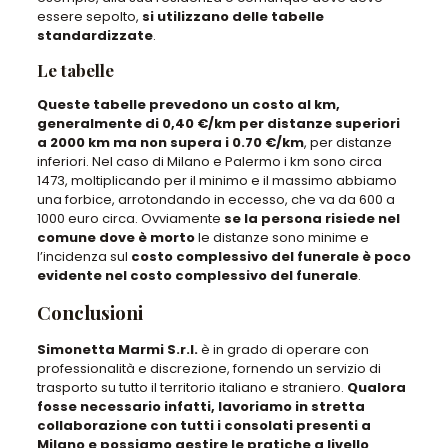
essere sepolto,
si utilizzano delle tabelle
standardizzate
.
Le tabelle
Queste tabelle prevedono un costo al km,
generalmente di 0,40 €/km per distanze superiori
a 2000 km ma non supera i 0.70 €/km
, per distanze
inferiori. Nel caso di Milano e Palermo i km sono circa
1473, moltiplicando per il minimo e il massimo abbiamo
una forbice, arrotondando in eccesso, che va da 600 a
1000 euro circa. Ovviamente
se la persona risiede nel
comune dove è morto
le distanze sono minime e
l’incidenza sul
costo complessivo del funerale è poco
evidente nel costo complessivo del funerale
.
Conclusioni
Simonetta Marmi S.r.l.
è in grado di operare con
professionalità e discrezione, fornendo un servizio di
trasporto su tutto il territorio italiano e straniero.
Qualora
fosse necessario infatti, lavoriamo in stretta
collaborazione con tutti i consolati presenti a
Milano e possiamo gestire le pratiche a livello