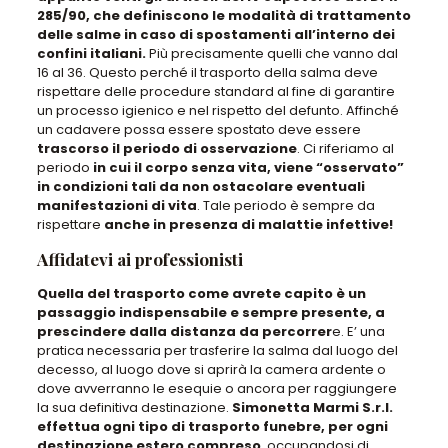
285/90, che definiscono le modalità di trattamento
delle salme in caso di spostamenti all’interno dei
confini italiani.
Più precisamente quelli che vanno dal
16 al 36. Questo perché
il trasporto della salma deve
rispettare delle procedure standard al fine di garantire
un processo igienico e nel rispetto del defunto
.
Affinché
un cadavere possa essere spostato deve essere
trascorso il periodo di osservazione
. Ci riferiamo al
periodo
in cui il corpo senza vita, viene “osservato”
in condizioni tali da non ostacolare eventuali
manifestazioni di vita
. Tale periodo è sempre da
rispettare
anche in presenza di malattie infettive!
Affidatevi ai professionisti
Quella del trasporto come avrete capito è un
passaggio indispensabile e sempre presente, a
prescindere dalla distanza da percorrer
e. E’
una
pratica necessaria per trasferire la salma dal luogo del
decesso, al luogo dove si aprirà la camera ardente o
dove avverranno le esequie o ancora per raggiungere
la sua definitiva destinazione
.
Simonetta Marmi S.r.l.
effettua ogni tipo di trasporto funebre, per ogni
destinazione estero compreso
, occupandosi di