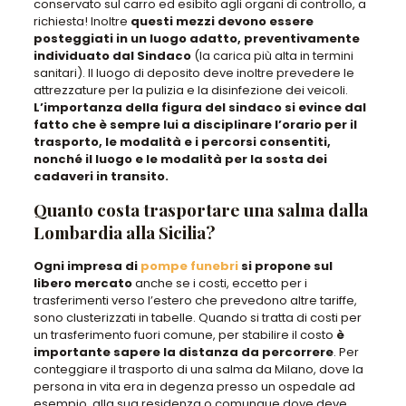
conservato sul carro ed esibito agli organi di controllo, a
richiesta! Inoltre
questi mezzi devono essere
posteggiati in un luogo adatto, preventivamente
individuato dal Sindaco
(la carica più alta in termini
sanitari). Il luogo di deposito deve inoltre prevedere le
attrezzature per la pulizia e la disinfezione dei veicoli.
L’importanza della figura del sindaco si evince dal
fatto che è sempre lui a disciplinare l’orario per il
trasporto, le modalità e i percorsi consentiti,
nonché il luogo e le modalità per la sosta dei
cadaveri in transito.
Quanto costa trasportare una salma dalla
Lombardia alla Sicilia?
Ogni impresa di
pompe funebri
si propone sul
libero mercato
anche se i costi, eccetto per i
trasferimenti verso l’estero che prevedono altre tariffe,
sono clusterizzati in tabelle. Quando si tratta di costi per
un trasferimento fuori comune, per stabilire il costo
è
importante sapere la distanza da percorrere
. Per
conteggiare il trasporto di una salma da Milano, dove la
persona in vita era in degenza presso un ospedale ad
esempio, alla sua residenza o comunque dove deve