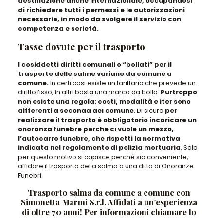
destinazione anche internazionale, occupandosi
di richiedere tutti i permessi e le autorizzazioni
necessarie, in modo da svolgere il servizio con
competenza e serietà.
Tasse dovute per il trasporto
I cosiddetti diritti comunali o “bollati” per il
trasporto delle salme variano da comune a
comune.
In certi casi esiste un tariffario che prevede un
diritto fisso, in altri basta una marca da bollo.
Purtroppo
non esiste una regola: costi, modalità e iter sono
differenti a seconda del comune
. Di sicuro
per
realizzare il trasporto è obbligatorio incaricare un
onoranza funebre perché ci vuole un mezzo,
l’autocarro funebre, che rispetti la normativa
indicata nel regolamento di polizia mortuaria
. Solo
per questo motivo si capisce perché sia conveniente,
affidare il trasporto della salma a una ditta di Onoranze
Funebri.
Trasporto salma da comune a comune con
Simonetta Marmi S.r.l. Affidati a un’esperienza
di oltre 70 anni! Per informazioni chiamare lo