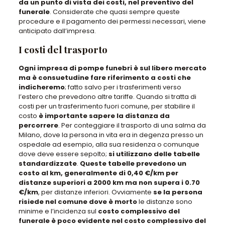
da un punto di vista dei costi, nel preventivo del
funerale
. Considerate che quasi sempre queste
procedure e il pagamento dei permessi necessari, viene
anticipato dall’impresa.
I costi del trasporto
Ogni impresa di pompe funebri è sul libero mercato
ma è consuetudine fare riferimento a costi che
indicheremo
; fatto salvo per i trasferimenti verso
l’estero che prevedono altre tariffe. Quando si tratta di
costi per un trasferimento fuori comune, per stabilire il
costo
è importante sapere la distanza da
percorrere
. Per conteggiare il trasporto di una salma da
Milano, dove la persona in vita era in degenza presso un
ospedale ad esempio, alla sua residenza o comunque
dove deve essere sepolto;
si utilizzano delle tabelle
standardizzate
.
Queste tabelle prevedono un
costo al km, generalmente di 0,40 €/km per
distanze superiori a 2000 km ma non supera i 0.70
€/km
, per distanze inferiori. Ovviamente
se la persona
risiede nel comune dove è morto
le distanze sono
minime e l’incidenza sul
costo complessivo del
funerale è poco evidente nel costo complessivo del