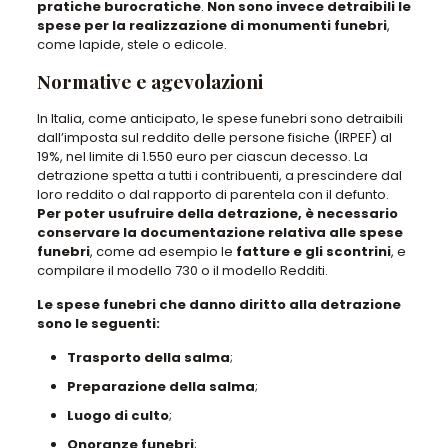
pratiche burocratiche
.
Non sono invece detraibili le
spese per la realizzazione di monumenti funebri
,
come lapide, stele o edicole.
Normative e agevolazioni
In Italia, come anticipato, le spese funebri sono detraibili
dall’imposta sul reddito delle persone fisiche (IRPEF) al
19%, nel limite di 1.550 euro per ciascun decesso. La
detrazione spetta a tutti i contribuenti, a prescindere dal
loro reddito o dal rapporto di parentela con il defunto.
Per poter usufruire della detrazione, è necessario
conservare la documentazione relativa alle spese
funebri
, come ad esempio le
fatture e gli scontrini
, e
compilare il modello 730 o il modello Redditi.
Le spese funebri che danno diritto alla detrazione
sono le seguenti:
Trasporto della salma
;
Preparazione della salma
;
Luogo di culto
;
Onoranze funebri
;