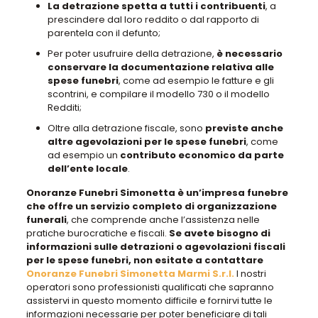
La detrazione spetta a tutti i contribuenti
, a
prescindere dal loro reddito o dal rapporto di
parentela con il defunto;
Per poter usufruire della detrazione,
è necessario
conservare la documentazione relativa alle
spese funebri
, come ad esempio le fatture e gli
scontrini, e compilare il modello 730 o il modello
Redditi;
Oltre alla detrazione fiscale, sono
previste anche
altre agevolazioni per le spese funebri
, come
ad esempio un
contributo economico da parte
dell’ente locale
.
Onoranze Funebri Simonetta è un’impresa funebre
che offre un servizio completo di organizzazione
funerali
, che comprende anche l’assistenza nelle
pratiche burocratiche e fiscali.
Se avete bisogno di
informazioni sulle detrazioni o agevolazioni fiscali
per le spese funebri, non esitate a contattare
Onoranze Funebri Simonetta Marmi S.r.l.
I nostri
operatori sono professionisti qualificati che sapranno
assistervi in questo momento difficile e fornirvi tutte le
informazioni necessarie per poter beneficiare di tali