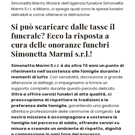
Simonetta Marmi, titolare dell’agenzia funebre Simonetta
Marmi S.r.l. a Milano, ci spiega quali sono le spese funebri
detraibili e come ottenere la detrazione.
Si può scaricare dalle tasse il
funerale? Ecco la risposta a
cura delle onoranze funebri
Simonetta Marmi s.r.l.!
Simonetta Marmi S.r.l. è da oltre 70 anni un punto di
riferimento nell’assistenza alle famiglie durante i
momenti di lutto
. Con sensibilità, discrezione e grande
attenzione ai dettagli, ci impegniamo a fornire un
supporto completo durante questo periodo delicato.
Oltre a offrire servizi funebri di alta qualità, ci
preoccupiamo di rispettare le tradizioni e le
preferenze delle famiglie
, garantendo una gestione
attenta e professionale delle cerimonie di congedo.
La
nostra missione è accompagnare e sostenere le
famiglie nel percorso di addio, offrendo servizi su
misura e creando un ambiente di rispetto, dignità
e compassione in ogni fase del processo
.