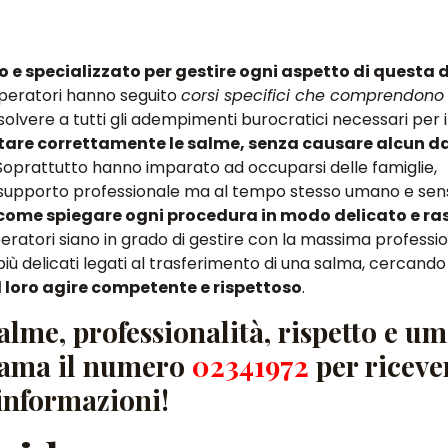
 e specializzato per gestire ogni aspetto di questa 
 operatori hanno seguito
corsi specifici che comprendono 
olvere a tutti gli adempimenti burocratici necessari per i
are correttamente le salme, senza causare alcun da
 Soprattutto hanno imparato ad occuparsi delle famiglie,
upporto professionale ma al tempo stesso umano e sensi
, come spiegare ogni procedura in modo delicato e ra
operatori siano in grado di gestire con la massima professi
 delicati legati al trasferimento di una salma
, cercando 
il loro agire competente e rispettoso
.
alme, professionalità, rispetto e u
hiama il numero
02341972
per riceve
informazioni!