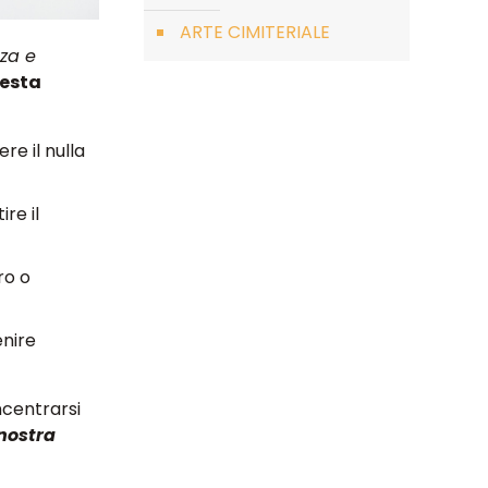
ARTE CIMITERIALE
nza e
uesta
re il nulla
re il
ro o
enire
oncentrarsi
 nostra