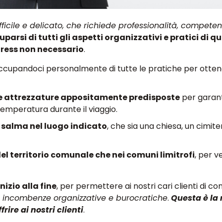
ficile e delicato, che richiede professionalità, compete
cuparsi di tutti gli aspetti organizzativi e pratici di q
tress non necessario
.
occupandoci personalmente di tutte le pratiche per ottene
 e attrezzature appositamente predisposte
per garanti
temperatura durante il viaggio.
 salma nel luogo indicato
, che sia una chiesa, un cimite
del territorio comunale che nei comuni limitrofi
, per v
.
izio alla fine
, per permettere ai nostri cari clienti di c
le incombenze organizzative e burocratiche
.
Questa è la
rire ai nostri clienti
.