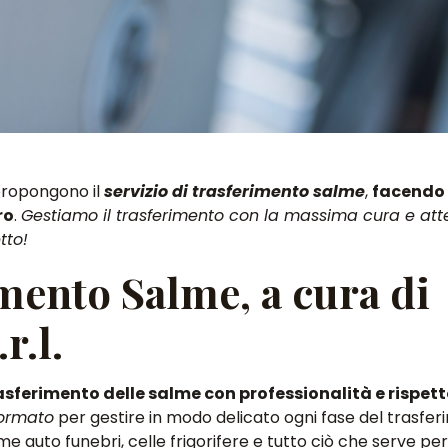
ropongono il
servizio di trasferimento salme
,
facendo
ro
.
Gestiamo il trasferimento con la massima cura e att
tto!
imento Salme, a cura di
r.l.
sferimento delle salme con professionalità e rispet
ormato
per gestire in modo delicato ogni fase del trasfer
e auto funebri, celle frigorifere e tutto ciò che serve per 