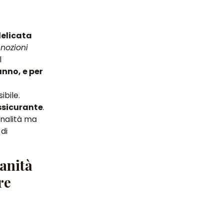
delicata
nozioni
l
nno, e per
bile.
ssicurante
.
onalità ma
di
manità
re