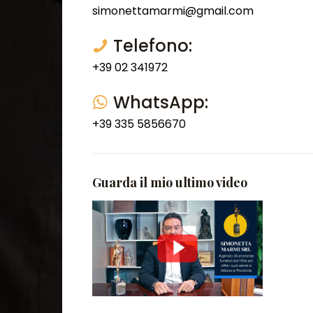
simonettamarmi@gmail.com
Telefono:
+39 02 341972
WhatsApp:
+39 335 5856670
Guarda il mio ultimo video