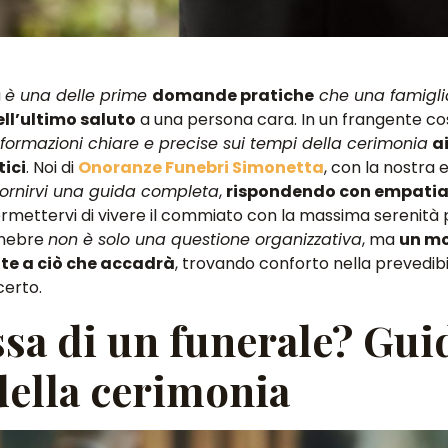
a
è una delle prime
domande pratiche
che una famigli
ll’ultimo saluto
a una persona cara. In un frangente cos
formazioni chiare e precise sui tempi della cerimonia
a
tici
. Noi di
Onoranze Funebri Simonetta
, con la nostra
fornirvi una guida completa
,
rispondendo con empatia
ermettervi di vivere il commiato con la massima serenità p
funebre
non è solo una questione organizzativa
, ma
un mo
te a ciò che accadrà
, trovando conforto nella prevedibil
certo.
sa di un funerale? Gui
della cerimonia