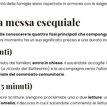
ntà della famiglia siano rispettate in armonia con le esig
la messa esequiale
tile conoscere le quattro fasi principali che compong
gni momento ha un suo significato preciso e una durata ind
uti)
to dai familiari,
entra in chiesa
. Il
sacerdote accoglie 
a
(
a ricordo del Battesimo
) e la accompagna verso l’alta
ficiale del commiato comunitario
.
15 minuti)
acre Scritture
. Vengono proclamate
una o due
letture
, 
’
omelia
, il discorso in cui
il sacerdote commenta le lettur