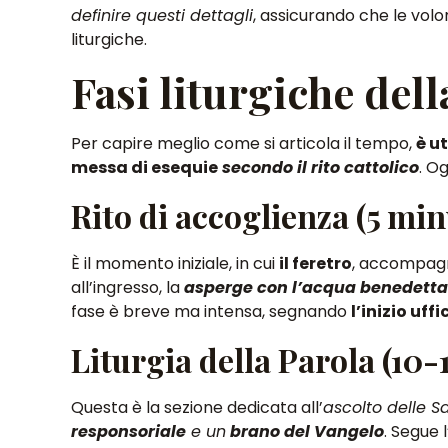
definire questi dettagli
, assicurando che le volo
liturgiche.
Fasi liturgiche del
Per capire meglio come si articola il tempo,
è u
messa di esequie
secondo il rito cattolico
. O
Rito di accoglienza (5 min
È il momento iniziale, in cui
il feretro
, accompagna
all’ingresso, la
asperge con l’acqua benedett
fase è breve ma intensa, segnando
l’inizio uf
Liturgia della Parola (10-
Questa è la sezione dedicata all’
ascolto delle S
responsoriale
e un
brano del Vangelo
. Segue l