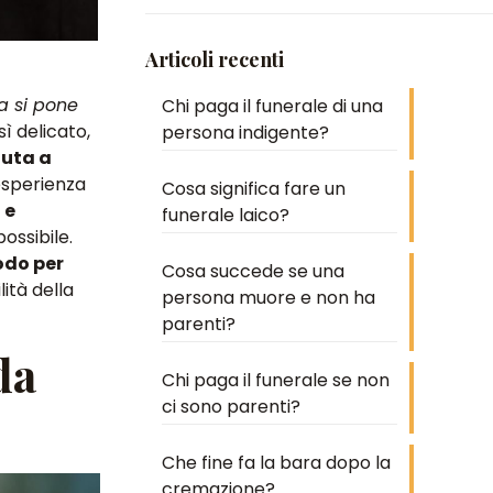
Articoli recenti
a si pone
Chi paga il funerale di una
ì delicato,
persona indigente?
iuta a
 esperienza
Cosa significa fare un
 e
funerale laico?
ossibile.
do per
Cosa succede se una
ità della
persona muore e non ha
parenti?
da
Chi paga il funerale se non
ci sono parenti?
Che fine fa la bara dopo la
cremazione?