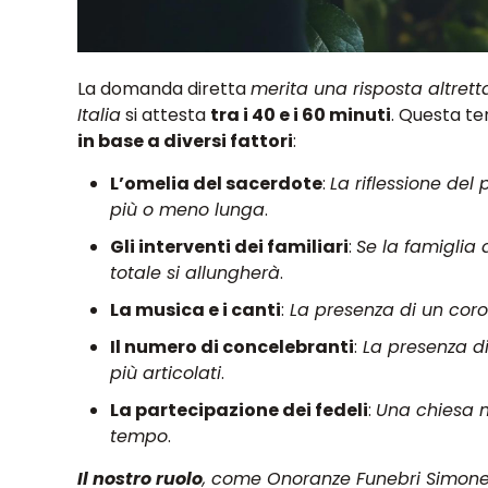
La domanda diretta
merita una risposta altrett
Italia
si attesta
tra i 40 e i 60 minuti
. Questa te
in base a diversi fattori
:
L’omelia del sacerdote
:
La riflessione del
più o meno lunga
.
Gli interventi dei familiari
:
Se la famiglia
totale si allungherà
.
La musica e i canti
:
La presenza di un coro 
Il numero di concelebranti
:
La presenza di
più articolati
.
La partecipazione dei fedeli
:
Una chiesa m
tempo
.
Il nostro ruolo
, come Onoranze Funebri Simone