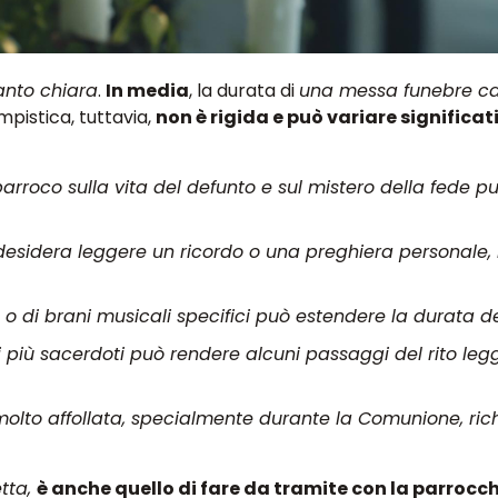
anto chiara
.
In media
, la durata di
una messa funebre cat
mpistica, tuttavia,
non è rigida e può variare signific
 parroco sulla vita del defunto e sul mistero della fede p
 desidera leggere un ricordo o una preghiera personale,
o di brani musicali specifici può estendere la durata del
 più sacerdoti può rendere alcuni passaggi del rito le
olto affollata, specialmente durante la Comunione, ric
tta,
è anche quello di fare da tramite con la parrocc