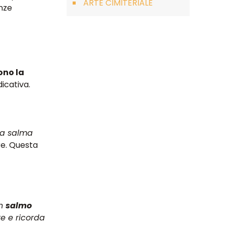
ARTE CIMITERIALE
enze
ono la
icativa.
la salma
re. Questa
un
salmo
e e ricorda