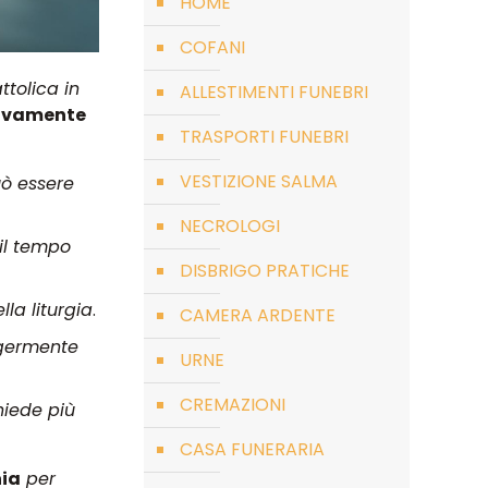
HOME
COFANI
tolica in
ALLESTIMENTI FUNEBRI
ativamente
TRASPORTI FUNEBRI
VESTIZIONE SALMA
uò essere
NECROLOGI
 il tempo
DISBRIGO PRATICHE
la liturgia
.
CAMERA ARDENTE
ggermente
URNE
CREMAZIONI
hiede più
CASA FUNERARIA
hia
per