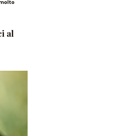
 molto
i al