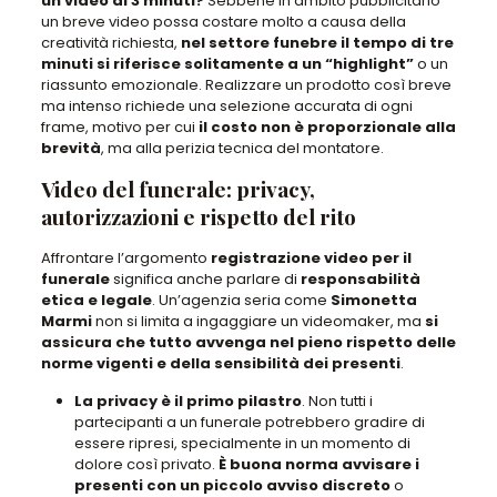
un video di 3 minuti?
Sebbene in ambito pubblicitario
un breve video possa costare molto a causa della
creatività richiesta
,
nel settore funebre il tempo di tre
minuti
si riferisce solitamente a un “highlight”
o un
riassunto emozionale.
Realizzare un prodotto così breve
ma intenso richiede una selezione accurata di ogni
frame
, motivo per cui
il costo non è proporzionale alla
brevità
, ma alla perizia tecnica del montatore.
Video del funerale: privacy,
autorizzazioni e rispetto del rito
Affrontare l’argomento
registrazione video per il
funerale
significa anche parlare di
responsabilità
etica e legale
.
Un’agenzia seria come
Simonetta
Marmi
non si limita a ingaggiare un videomaker
, ma
si
assicura che tutto avvenga nel pieno rispetto delle
norme vigenti e della sensibilità dei presenti
.
La privacy è il primo pilastro
.
Non tutti i
partecipanti a un funerale potrebbero gradire di
essere ripresi
, specialmente in un momento di
dolore così privato.
È buona norma avvisare i
presenti con un piccolo avviso discreto
o