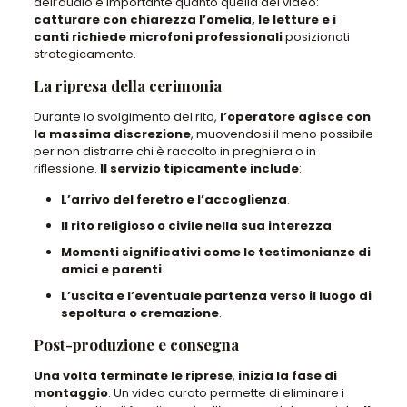
dell’audio è importante quanto quella del video
:
catturare con chiarezza l’omelia, le letture e i
canti richiede microfoni professionali
posizionati
strategicamente.
La ripresa della cerimonia
Durante lo svolgimento del rito,
l’operatore agisce con
la massima discrezione
, muovendosi il meno possibile
per non distrarre chi è raccolto in preghiera o in
riflessione
.
Il servizio tipicamente include
:
L’arrivo del feretro e l’accoglienza
.
Il rito religioso o civile nella sua interezza
.
Momenti significativi come le testimonianze di
amici e parenti
.
L’uscita e l’eventuale partenza verso il luogo di
sepoltura o cremazione
.
Post-produzione e consegna
Una volta terminate le riprese
,
inizia la fase di
montaggio
.
Un video curato permette di eliminare i