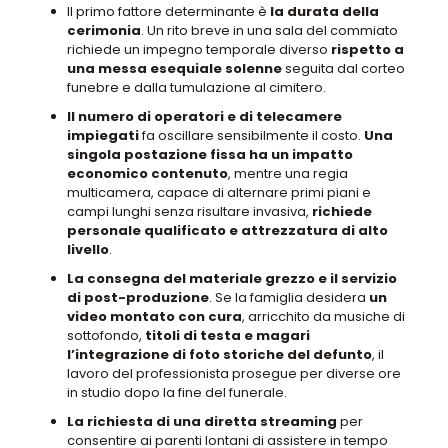
Il primo fattore determinante è
la durata della
cerimonia
.
Un rito breve in una sala del commiato
richiede un impegno temporale diverso
rispetto a
una messa esequiale solenne
seguita dal corteo
funebre e dalla tumulazione al cimitero
.
Il numero di operatori e di telecamere
impiegati
fa oscillare sensibilmente il costo
.
Una
singola postazione fissa ha un impatto
economico contenuto
, mentre
una regia
multicamera,
capace di alternare primi piani e
campi lunghi senza risultare invasiva,
richiede
personale qualificato e attrezzatura di alto
livello
.
La consegna del materiale grezzo e il servizio
di post-produzione
. Se la famiglia desidera
un
video montato con cura
,
arricchito da musiche di
sottofondo
,
titoli di testa e magari
l’integrazione di foto storiche del defunto
,
il
lavoro del professionista prosegue per diverse ore
in studio dopo la fine del funerale
.
La richiesta di una diretta streaming
per
consentire ai parenti lontani di assistere in tempo