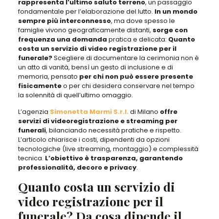
rappresenta l’ultimo saluto terreno
, un
passaggio
fondamentale per l’elaborazione del lutto
.
In un mondo
sempre più interconnesso
, ma dove spesso le
famiglie vivono geograficamente distanti
,
sorge con
frequenza una domanda
pratica e delicata:
Quanto
costa un servizio di video registrazione per il
funerale?
Scegliere di documentare la cerimonia
non è
un atto di vanità, bensì un gesto di inclusione e di
memoria
, pensato
per chi non può essere presente
fisicamente
o
per chi desidera conservare nel tempo
la solennità di quell’ultimo omaggio
.
L’agenzia
Simonetta Marmi S.r.l.
di Milano
offre
servizi di videoregistrazione e streaming per
funerali
, bilanciando necessità pratiche e rispetto.
L’articolo chiarisce i costi, dipendenti da opzioni
tecnologiche
(live streaming, montaggio) e complessità
tecnica.
L’obiettivo è trasparenza, garantendo
professionalità, decoro e privacy
.
Quanto costa un servizio di
video registrazione per il
funerale? Da cosa dipende il