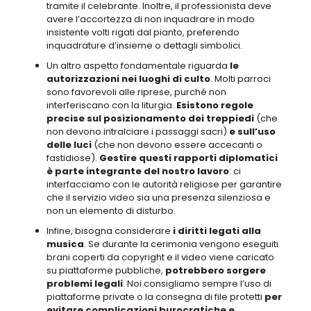
tramite il celebrante. Inoltre,
il professionista deve
avere l’accortezza di non inquadrare in modo
insistente volti rigati dal pianto
, preferendo
inquadrature d’insieme o dettagli simbolici.
Un altro aspetto fondamentale riguarda
le
autorizzazioni nei luoghi di culto
.
Molti parroci
sono favorevoli alle riprese
, purché non
interferiscano con la liturgia.
Esistono regole
precise sul posizionamento dei treppiedi
(che
non devono intralciare i passaggi sacri)
e sull’uso
delle luci
(che non devono essere accecanti o
fastidiose).
Gestire questi rapporti diplomatici
è parte integrante del nostro lavoro
: ci
interfacciamo con le autorità religiose per garantire
che il servizio video sia una presenza silenziosa e
non un elemento di disturbo.
Infine, bisogna considerare
i diritti legati alla
musica
.
Se durante la cerimonia vengono eseguiti
brani coperti da copyright e il video viene caricato
su piattaforme pubbliche
,
potrebbero sorgere
problemi legali
. Noi
consigliamo sempre l’uso di
piattaforme private o la consegna di file protetti
per
evitare complicazioni burocratiche e