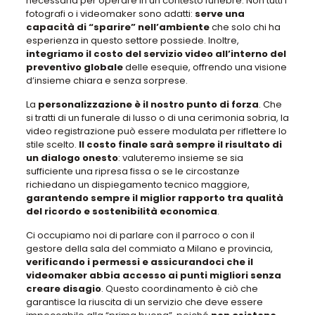
necessaria per operare in un contesto funebre.
Non tutti i
fotografi o i videomaker sono adatti
:
serve una
capacità di “sparire” nell’ambiente
che solo chi ha
esperienza in questo settore possiede. Inoltre,
integriamo il costo del servizio video all’interno del
preventivo globale
delle esequie, offrendo una visione
d’insieme chiara e senza sorprese.
La
personalizzazione è il nostro punto di forza
.
Che
si tratti di un funerale di lusso o di una cerimonia sobria, la
video registrazione può essere modulata per riflettere lo
stile scelto
.
Il costo finale sarà sempre il risultato di
un dialogo onesto
:
valuteremo insieme se sia
sufficiente una ripresa fissa
o se le circostanze
richiedano un dispiegamento tecnico maggiore
,
garantendo sempre il miglior rapporto tra qualità
del ricordo e sostenibilità economica
.
Ci occupiamo noi di parlare con il parroco o con il
gestore della sala del commiato
a Milano e provincia,
verificando i permessi e assicurandoci che il
videomaker abbia accesso ai punti migliori senza
creare disagio
.
Questo coordinamento è ciò che
garantisce la riuscita di un servizio che deve essere