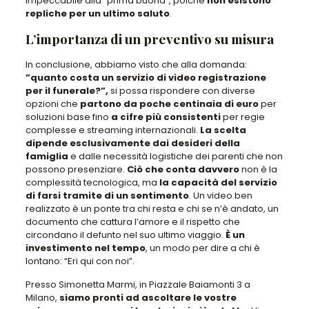
impeccabile alla “prima buona”
, poiché
non esistono
repliche per un ultimo saluto
.
L’importanza di un preventivo su misura
In conclusione, abbiamo visto che alla domanda:
”
quanto costa un servizio di video registrazione
per il funerale?
”,
si possa rispondere con
diverse
opzioni che
partono da poche centinaia di euro
per
soluzioni base fino
a cifre più consistenti
per regie
complesse e streaming internazionali.
La scelta
dipende esclusivamente dai desideri della
famiglia
e dalle necessità logistiche dei parenti
che non
possono presenziare.
Ciò che conta davvero
non è la
complessità tecnologica, ma
la capacità del servizio
di farsi tramite di un sentimento
. Un video ben
realizzato è un ponte tra chi resta e chi se n’è andato,
un
documento che cattura l’amore e il rispetto che
circondano il defunto nel suo ultimo viaggio
.
È un
investimento nel tempo
, un modo per dire a chi è
lontano: “Eri qui con noi”.
Presso Simonetta Marmi, in Piazzale Baiamonti 3 a
Milano,
siamo pronti ad ascoltare le vostre