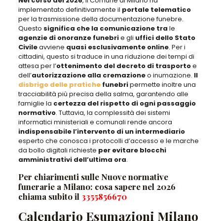
Nel corso del 2026
,
il Comune di Milano ha
implementato definitivamente il
portale telematico
per la
trasmissione della documentazione funebre
.
Questo
significa che la comunicazione tra
le
agenzie di onoranze funebri
e gli
uffici dello Stato
Civile
avviene
quasi esclusivamente online
. Per i
cittadini, questo
si traduce in una riduzione dei tempi di
attesa
per l’
ottenimento del
decreto di trasporto
e
dell’
autorizzazione alla cremazione
o inumazione
.
Il
disbrigo delle pratiche
funebri
permette inoltre una
tracciabilità più precisa della salma
, garantendo alle
famiglie la
certezza del rispetto di ogni passaggio
normativo
. Tuttavia,
la complessità dei sistemi
informatici ministeriali e comunali rende ancora
indispensabile l’intervento di un intermediario
esperto
che conosca i protocolli d’accesso e le marche
da bollo digitali richieste
per evitare blocchi
amministrativi dell’ultima ora
.
Per chiarimenti sulle Nuove normative
funerarie a Milano: cosa sapere nel 2026
chiama subito il
3355856670
Calendario Esumazioni Milano