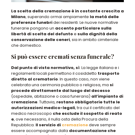
La scelta della cremazione è in costante crescita a
Milano
,
superando ormai ampiamente
la metà delle
preferenze
funebri
dei residenti.
Le nuove normative
funerarie
pongono un
accento particolare sulla
libertà di scelta del defunto
e
sulla dignità della
conservazione delle ceneri
,
sia in ambito cimiteriale
che domestico
.
Si può essere cremati senza funerale?
Dal punto di vista normativo, sì
.
La legge italiana e i
regolamenti locali permettono il
cosiddetto
trasporto
diretto
al crematorio
. In questo caso,
non viene
celebrata una cerimonia pubblica o religiosa
, ma
si
procede direttamente dal luogo del decesso
(ospedale, abitazione o casa funeraria)
all’impianto di
cremazione
.
Tuttavia
,
restano obbligatorie tutte le
autorizzazioni medico-legali
, tra cui il
certificato del
medico necroscopo
che esclude il sospetto di reato
e
, ove necessario,
il nulla osta della Procura della
Repubblica
.
Il servizio di
cremazione
deve sempre
essere accompagnato dalla
documentazione
che