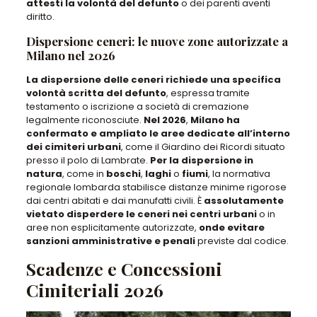
attesti la volontà del defunto
o dei parenti aventi
diritto.
Dispersione ceneri: le nuove zone autorizzate a
Milano nel 2026
La dispersione delle ceneri richiede una specifica
volontà scritta del defunto
, espressa
tramite
testamento o iscrizione a società di cremazione
legalmente riconosciute.
Nel 2026
,
Milano ha
confermato e ampliato le aree dedicate all’interno
dei cimiteri urbani
, come il Giardino dei Ricordi situato
presso il polo di Lambrate.
Per la dispersione in
natura
, come in
boschi
,
laghi
o
fiumi
,
la normativa
regionale lombarda stabilisce distanze minime rigorose
dai centri abitati e dai manufatti civili
. È
assolutamente
vietato disperdere le ceneri nei centri urbani
o in
aree non esplicitamente autorizzate
,
onde evitare
sanzioni amministrative e penali
previste dal codice.
Scadenze e Concessioni
Cimiteriali 2026