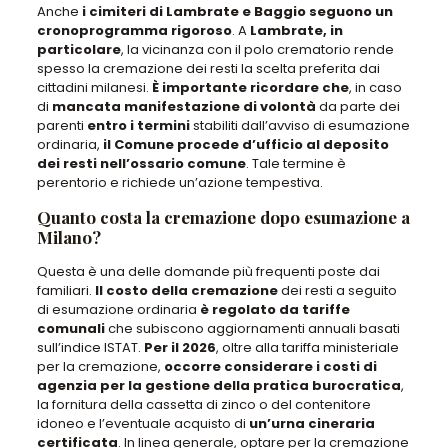
Anche
i cimiteri di
Lambrate
e
Baggio
seguono un
cronoprogramma rigoroso
. A
Lambrate, in
particolare
,
la vicinanza con il polo crematorio rende
spesso la cremazione dei resti la scelta preferita dai
cittadini milanesi
.
È importante ricordare che
,
in caso
di
mancata manifestazione di volontà
da parte dei
parenti
entro i termini
stabiliti dall’avviso di esumazione
ordinaria
,
il Comune procede d’ufficio al deposito
dei resti nell’ossario comune
.
Tale termine è
perentorio e richiede un’azione tempestiva
.
Quanto costa la cremazione dopo esumazione a
Milano?
Questa
è una delle domande più frequenti
poste dai
familiari.
Il costo della cremazione
dei resti
a seguito
di esumazione ordinaria
è regolato da tariffe
comunali
che subiscono aggiornamenti annuali basati
sull’indice ISTAT.
Per il 2026
, oltre alla tariffa ministeriale
per la cremazione,
occorre considerare i costi di
agenzia per la gestione della pratica burocratica
,
la fornitura della
cassetta di zinco o del contenitore
idoneo
e l’eventuale acquisto di
un’urna cineraria
certificata
. In linea generale,
optare per la cremazione