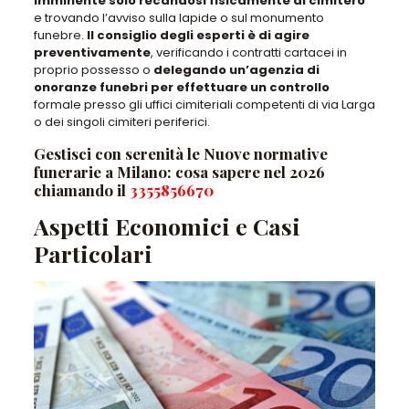
imminente solo recandosi fisicamente al cimitero
e trovando l’avviso sulla lapide o sul monumento
funebre.
Il consiglio degli esperti è di agire
preventivamente
, verificando i contratti cartacei in
proprio possesso o
delegando un’agenzia di
onoranze funebri
per effettuare un controllo
formale presso gli uffici cimiteriali competenti di via Larga
o dei singoli cimiteri periferici.
Gestisci con serenità le Nuove normative
funerarie a Milano: cosa sapere nel 2026
chiamando il
3355856670
Aspetti Economici e Casi
Particolari