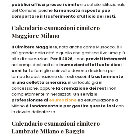
pubblici affissi presso i cimiteri
o sul sito istituzionale
del Comune
, poiché
la mancata risposta può
comportare il trasferimento d’ufficio dei resti
.
Calendario esumazioni cimitero
Maggiore Milano
Il Cimitero Maggiore
, noto anche come Musocco,
è il
più grande della città e quello che gestisce il volume più
alto di esumazioni
.
Per il 2026
,
sono
previsti interventi
nei campi destinati alle
inumazioni effettuate dieci
anni fa
.
Le famiglie coinvolte devono decidere per
tempo la destinazione dei resti ossei
: i
l trasferimento
in una celletta cineraria
, in un loculo già in
concessione, oppure
la cremazione dei resti
non
completamente mineralizzati
.
Un servizio
professionale di
esumazione
ed estumulazione
a
Milano
è fondamentale per gestire queste fasi
con
la dovuta delicatezza
.
Calendario esumazioni cimitero
Lambrate Milano e Baggio