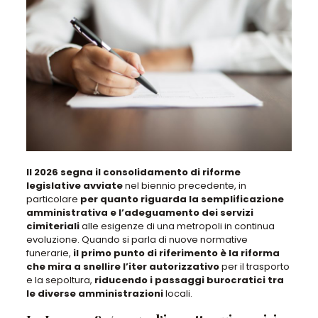
Il 2026 segna il consolidamento di riforme
legislative avviate
nel biennio precedente
, in
particolare
per quanto riguarda la semplificazione
amministrativa e l’adeguamento dei servizi
cimiteriali
alle esigenze di una metropoli in continua
evoluzione.
Quando si parla di nuove normative
funerarie
,
il primo punto di riferimento è la riforma
che mira a snellire l’iter autorizzativo
per il trasporto
e la sepoltura
,
riducendo i passaggi burocratici tra
le diverse amministrazioni
locali.