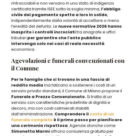
rintracciabili e non versano in uno stato di indigenza
certificata tramite ISEE sotto la soglia minima,
l’obbligo
civile del pagamento spetta a loro in solido
,
indipendentemente dalla volontà di accettare o meno
l’eredità del defunto
. Le
nuove normative 2026
hanno
inasprito i controlli incrociati
tra anagrafe e uffici
tributari
per garantire che l’ente pubblico
intervenga solo nei casi di reale necessità
economica.
Agevolazioni e funerali convenzionati con
il Comune
Per le famiglie che si trovano in una
fascia di
reddito media
ma faticano a sostenere i costi di un
servizio privato standard
, il Comune di Milano propone il
Funerale a Prezzo Convenzionato.
Si tratta di un
servizio con caratteristiche predefinite di dignità e
decoro
, ma con costi calmierati stabiliti
dall’amministrazione.
Comprendere il
costo di un
funerale completo
è il primo passo per pianificare
una cerimonia rispettosa
.
Agenzie storiche come
Simonetta Marmi
offrono consulenza gratuita
per