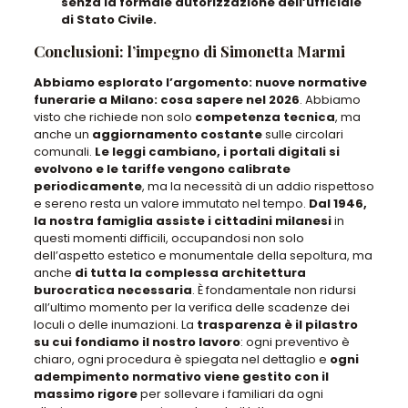
senza la formale autorizzazione dell’ufficiale
di Stato Civile.
Conclusioni: l’impegno di Simonetta Marmi
Abbiamo esplorato l’argomento:
nuove normative
funerarie a Milano: cosa sapere nel 2026
.
Abbiamo
visto che richiede
non solo
competenza tecnica
, ma
anche un
aggiornamento costante
sulle circolari
comunali.
Le leggi cambiano, i portali digitali si
evolvono e le tariffe vengono calibrate
periodicamente
, ma la necessità di un addio rispettoso
e sereno resta un valore immutato nel tempo.
Dal 1946,
la nostra famiglia assiste i cittadini milanesi
in
questi momenti difficili,
occupandosi non solo
dell’aspetto estetico e monumentale della sepoltura
, ma
anche
di tutta la complessa architettura
burocratica necessaria
.
È fondamentale non ridursi
all’ultimo momento per la verifica delle scadenze dei
loculi o delle inumazioni
.
La
trasparenza è il pilastro
su cui fondiamo il nostro lavoro
:
ogni preventivo è
chiaro, ogni procedura è spiegata nel dettaglio
e
ogni
adempimento normativo viene gestito con il
massimo rigore
per sollevare i familiari da ogni