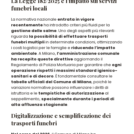
La Legge 182/2025 e l’impatto sui servizi
funebri locali
La normativa nazionale
entrata in vigore
recentemente
ha introdotto
criteri più fluidi
per la
gestione delle salme
.
Uno degli aspetti più rilevanti
riguarda
la possibilità di effettuare trasporti
funebri multipli
in determinate condizioni,
ottimizzando
i costi logistici per le famiglie
e
riducendo l’impatto
ambientale
. A Milano,
l’amministrazione comunale
ha recepito queste direttive
aggiornando il
Regolamento di Polizia Mortuaria
per garantire che
ogni
operazione rispetti i massimi standard igienico-
sanitari e di decoro
. È
fondamentale consultare le
tabelle ufficiali del Comune di Milano
, poiché
le
variazioni normative possono influenzare i diritti di
istruttoria e le
tempistiche di autorizzazione
al
seppellimento,
specialmente durante i periodi di
alta affluenza stagionale
.
Digitalizzazione e semplificazione dei
trasporti funebri