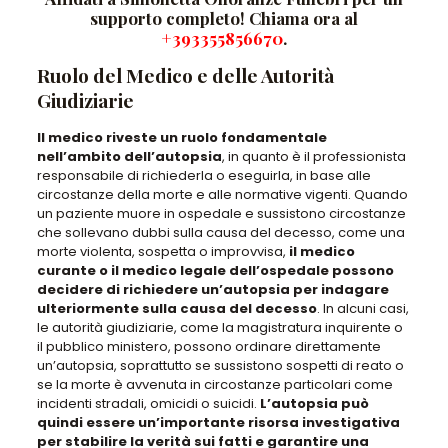
supporto completo! Chiama ora al
+393355856670
.
Ruolo del Medico e delle Autorità
Giudiziarie
Il medico riveste un ruolo fondamentale
nell’ambito dell’autopsia
, in quanto è il professionista
responsabile di richiederla o eseguirla, in base alle
circostanze della morte e alle normative vigenti.
Quando
un paziente muore in ospedale e sussistono circostanze
che sollevano dubbi sulla causa del decesso
, come una
morte violenta, sospetta o improvvisa,
il medico
curante o il medico legale dell’ospedale possono
decidere di richiedere un’autopsia per indagare
ulteriormente sulla causa del decesso
. In alcuni casi,
le autorità giudiziarie, come la magistratura inquirente o
il pubblico ministero, possono ordinare direttamente
un’autopsia, soprattutto se sussistono sospetti di reato o
se la morte è avvenuta in circostanze particolari come
incidenti stradali, omicidi o suicidi
.
L’autopsia può
quindi essere un’importante risorsa investigativa
per stabilire la verità sui fatti e garantire una