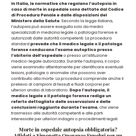
In Italia, le normative che regolano l’autopsia in
caso di morte in ospedale sono dettate dal Codice
di Procedura Penale e dalle disposizioni del
Ministero della Salute
. Secondo la legge italiana,
l’autopsia può essere eseguita solo da medici
specializzati in medicina legale o patologia forense e
autorizzati dalle autorità competenti
. La procedura
standard
prevede che il medico legale o il patologo
forense conducano l’esame autoptico presso
l’obitorio dell’ospedale
o presso un’istituzione
medico-legale autorizzata. Durante l’autopsia,
il corpo
viene esaminato attentamente per identificare eventuali
lesioni, patologie o anomalie che possono aver
contribuito alla morte
. La procedura comprende anche il
prelievo di campioni di tessuti e fluidi corporei per
ulteriori analisi di laboratorio.
Dopo l’autopsia, il
medico legale o il patologo forense redige un
referto dettagliato delle osservazioni e delle
conclusioni raggiunte durante l’esame
, che viene
trasmesso alle autorità competenti e alle parti
interessate per ulteriori indagini o procedimenti legali.
Morte in ospedale autopsia obbligatoria?
Affidati a Simonetta Onoranze Funebri per un