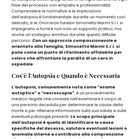
fase del processo con empatia e professionalità.
Comprendere le normative e le implicazioni
dell’autopsia è fondamentale durante un momento così
delicato
, e le Onoranze Funebri Simonetta Marmi S.r.l. si
impegnano a fornire non solo un supporto pratico, ma
anche un sostegno emotivo durante questo difficile
percorso.
Con un approccio compassionevole e
orientato alla famiglia, Simonetta Marmi S.r.l. si
pone come un punto di riferimento affidabile per
coloro che affrontano la perdita di un caro in
ospedale
.
Cos’è l’Autopsia e Quando è Necessaria
L’autopsia, comunemente nota come “esame
autoptico” o “necroscopia”
,
è un procedimento
medico-legale che consiste nell’esaminare il corpo di
una persona deceduta per determinare le cause della
morte e per ottenere informazioni sulla sua salute e sulle
eventuali patologie presenti
.
Lo scopo principale
dell’autopsia è quello di identificare le cause
specifiche del decesso, valutare eventuali lesioni o
anomalie interne e contribuire alla comprensione