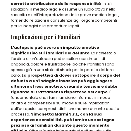
corretta attribuzione delle responsabilità
. In tali
situazioni,
il medico legale assume un ruolo attivo nella
raccolta e nell’interpretazione delle prove medico legali,
fornendo relazioni e consulenze agli organi competenti
per le indagini
e le procedure legali.
Implicazioni per i Familiari
L’autopsia può avere un impatto emotivo
significativo sui familiari del defunto
.
La richiesta o
l’ordine di un’autopsia può suscitare sentimenti di
angoscia, dolore e frustrazione
, poiché i familiari sono
spesso già in uno stato di shock per la perdita del loro
caro.
La prospettiva di dover sottoporre il corpo del
defunto a un’indagine invasiva può aggiungere
ulteriore stress emotivo, creando tensioni e dubbi
riguardo al trattamento rispettoso del corpo
. È
fondamentale che i familiari siano informati in modo
chiaro e comprensibile sui motivi e sulle implicazioni
dell’autopsia, compresi i diritti che hanno durante questo
processo.
Simonetta Marmi S.r.l., con la sua
esperienza e sensibilità, può fornire un sostegno
prezioso ai familiari durante questo momento
difficile
. Oltre a fornire informazioni dettagliate sulle