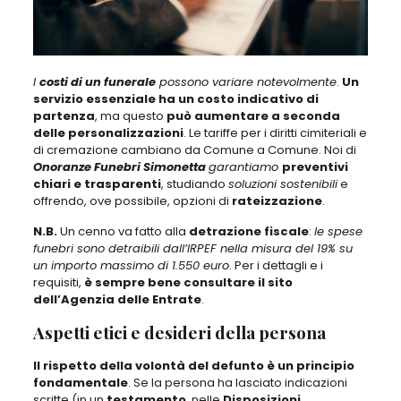
I
costi di un funerale
possono variare notevolmente
.
Un
servizio essenziale ha un costo indicativo di
partenza
, ma questo
può aumentare a seconda
delle personalizzazioni
. Le tariffe per i diritti cimiteriali e
di cremazione cambiano da Comune a Comune. Noi di
Onoranze Funebri Simonetta
garantiamo
preventivi
chiari e trasparenti
, studiando
soluzioni sostenibili
e
offrendo, ove possibile, opzioni di
rateizzazione
.
N.B.
Un cenno va fatto alla
detrazione fiscale
:
le spese
funebri
sono detraibili dall’IRPEF nella misura del 19% su
un importo massimo di 1.550 euro
. Per i dettagli e i
requisiti,
è sempre bene consultare il sito
dell’Agenzia delle Entrate
.
Aspetti etici e desideri della persona
Il rispetto della volontà del defunto è un principio
fondamentale
. Se la persona ha lasciato indicazioni
scritte (in un
testamento
, nelle
Disposizioni