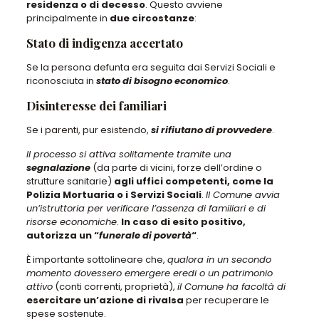
residenza o di decesso
. Questo avviene
principalmente in
due circostanze
:
Stato di indigenza accertato
Se la persona defunta era seguita dai Servizi Sociali e
riconosciuta in
stato di bisogno economico
.
Disinteresse dei familiari
Se i parenti, pur esistendo,
si rifiutano di provvedere
.
Il processo si attiva solitamente tramite una
segnalazione
(da parte di vicini, forze dell’ordine o
strutture sanitarie)
agli uffici competenti, come la
Polizia Mortuaria o i Servizi Sociali
.
Il Comune avvia
un’istruttoria per verificare l’assenza di familiari e di
risorse economiche
.
In caso di esito positivo,
autorizza un “
funerale di povertà
“
.
È importante sottolineare che,
qualora in un secondo
momento dovessero emergere eredi o un patrimonio
attivo
(conti correnti, proprietà),
il Comune ha facoltà di
esercitare un’azione di rivalsa
per recuperare le
spese sostenute.