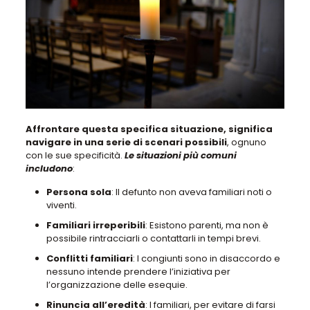
Affrontare questa specifica situazione, significa
navigare in una serie di scenari possibili
, ognuno
con le sue specificità.
Le situazioni più comuni
includono
:
Persona sola
:
Il defunto non aveva familiari noti o
viventi
.
Familiari irreperibili
: Esistono parenti, ma
non è
possibile rintracciarli o contattarli in tempi brevi
.
Conflitti familiari
:
I congiunti sono in disaccordo e
nessuno intende prendere l’iniziativa
per
l’organizzazione delle esequie.
Rinuncia all’eredità
: I familiari,
per evitare di farsi