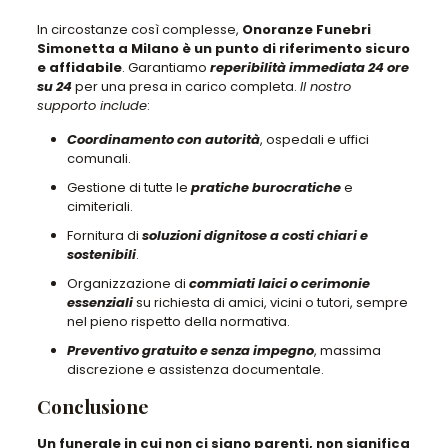
In circostanze così complesse,
Onoranze Funebri
Simonetta a Milano è un punto di riferimento sicuro
e affidabile
. Garantiamo
reperibilità immediata 24 ore
su 24
per una presa in carico completa.
Il nostro
supporto include
:
Coordinamento con autorità
, ospedali e uffici
comunali.
Gestione di tutte le
pratiche
burocratiche
e
cimiteriali.
Fornitura di
soluzioni dignitose a costi chiari e
sostenibili
.
Organizzazione di
commiati laici o cerimonie
essenziali
su richiesta di amici, vicini o tutori, sempre
nel pieno rispetto della normativa.
Preventivo gratuito e senza impegno
, massima
discrezione e assistenza documentale.
Conclusione
Un funerale in cui non ci siano parenti, non significa