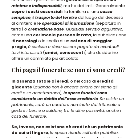
minime e indispensabili
, ma ha dei limiti. Generalmente
copre i costi essenziali
: la fornitura di una
cassa
semplice
, il
trasporto del feretro
dal luogo del decesso
al cimitero e le
operazioni di inumazione
(sepoltura in
terra)
o
cremazione base
.
Qualsiasi servizio aggiuntivo
,
come una
cerimonia personalizzata
, la pubblicazione
di
necrologi
o la scelta di un
cofano di maggior
pregio
,
è escluso e deve essere pagato da eventuali
terzi interessati
(
amici, conoscenti
) che desiderino
offrire un commiato più articolato.
Chi paga il funerale se non ci sono eredi?
In assenza totale di eredi
, o nel caso di
eredità
giacente
(
quando non è ancora chiaro chi siano gli
eredi o se accetteranno
),
le spese funebri sono
considerate un debito dell’asse ereditario
.
Se esiste un
patrimonio, sarà un curatore nominato dal tribunale a
gestire i beni e a saldare, tra le altre passività, anche i
costi del funerale
.
Se, invece, non esistono né eredi né un patrimonio
da cui attingere
,
la spesa ricade sull’ente pubblico
,