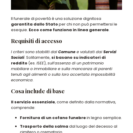
Il funerale di povertà è una soluzione dignitosa
garantita dallo Stato
per chi non può permettersi le
esequie.
Ecco come funziona in linea generale
.
Requisiti di accesso
I criteri sono stabiliti dal
Comune
e valutati dai
Servizi
Sociali
. Solitamente,
si basano su indicatori di
reddito
(es.
ISEE
),
sull’assenza di un patrimonio
mobiliare o immobiliare e sulla mancanza di parenti
tenuti agli alimenti o sulla loro accertata impossibilità
economica
.
Cosa include di base
Il servizio essenziale
, come definito dalla normativa,
comprende:
Fornitura di un cofano funebre
in legno semplice.
Trasporto della salma
dal luogo del decesso al
cimitero o crematorio.