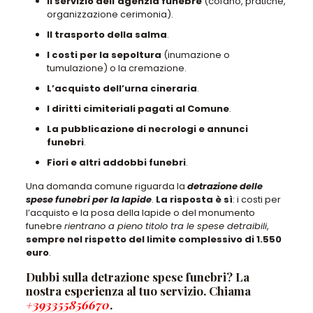
Il servizio dell’agenzia funebre
(cofano, pratiche,
organizzazione cerimonia).
Il trasporto della salma
.
I costi per la sepoltura
(inumazione o
tumulazione) o la cremazione.
L’acquisto dell’urna cineraria
.
I diritti cimiteriali pagati al Comune
.
La pubblicazione di necrologi e annunci
funebri
.
Fiori e altri addobbi funebri
.
Una domanda comune riguarda la
detrazione delle
spese funebri per la lapide
.
La risposta è sì
: i costi per
l’acquisto e la posa della lapide o del monumento
funebre
rientrano a pieno titolo tra le spese detraibili
,
sempre nel rispetto del limite complessivo di 1.550
euro
.
Dubbi sulla detrazione spese funebri? La
nostra esperienza al tuo servizio. Chiama
+393355856670
.