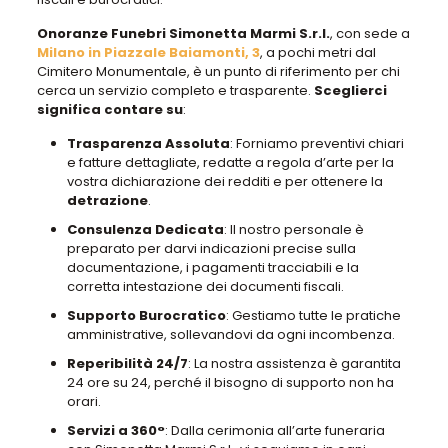
Onoranze Funebri Simonetta Marmi S.r.l.
, con sede a
Milano in Piazzale Baiamonti, 3
, a pochi metri dal
Cimitero Monumentale,
è un punto di riferimento per chi
cerca un servizio completo e trasparente
.
Sceglierci
significa contare su
:
Trasparenza Assoluta
: Forniamo preventivi chiari
e fatture dettagliate, redatte a regola d’arte per la
vostra dichiarazione dei redditi e per ottenere la
detrazione
.
Consulenza Dedicata
: Il nostro personale è
preparato per darvi indicazioni precise sulla
documentazione, i pagamenti tracciabili e la
corretta intestazione dei documenti fiscali.
Supporto Burocratico
: Gestiamo tutte le pratiche
amministrative, sollevandovi da ogni incombenza.
Reperibilità 24/7
: La nostra assistenza è garantita
24 ore su 24, perché il bisogno di supporto non ha
orari.
Servizi a 360°
: Dalla cerimonia all’arte funeraria