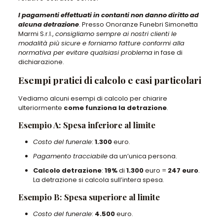
I pagamenti effettuati in contanti non danno diritto ad
alcuna detrazione
. Presso Onoranze Funebri Simonetta
Marmi S.r.l.,
consigliamo sempre ai nostri clienti le
modalità più sicure e forniamo fatture conformi alla
normativa per evitare qualsiasi problema
in fase di
dichiarazione.
Esempi pratici di calcolo e casi particolari
Vediamo alcuni esempi di calcolo per chiarire
ulteriormente
come funziona la detrazione
.
Esempio A: Spesa inferiore al limite
Costo del funerale
:
1.300
euro.
Pagamento tracciabile
da un’unica persona.
Calcolo detrazione
:
19%
di
1.300
euro =
247 euro
.
La detrazione si calcola sull’intera spesa.
Esempio B: Spesa superiore al limite
Costo del funerale
:
4.500
euro.