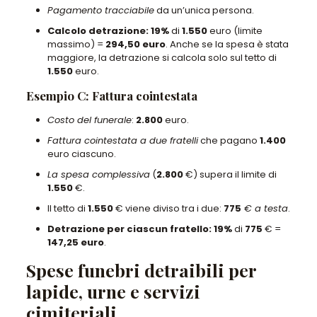
Pagamento tracciabile
da un’unica persona.
Calcolo detrazione:
19%
di
1.550
euro (limite
massimo) =
294,50 euro
. Anche se la spesa è stata
maggiore, la detrazione si calcola solo sul tetto di
1.550
euro.
Esempio C: Fattura cointestata
Costo del funerale
:
2.800
euro.
Fattura cointestata a due fratelli
che pagano
1.400
euro ciascuno.
La spesa complessiva
(
2.800
€) supera il limite di
1.550
€.
Il tetto di
1.550
€ viene diviso tra i due:
775
€ a testa
.
Detrazione per ciascun fratello:
19%
di
775
€ =
147,25 euro
.
Spese funebri detraibili per
lapide, urne e servizi
cimiteriali