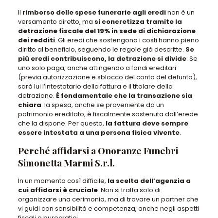
Il
rimborso delle spese funerarie agli eredi
non è un
versamento diretto, ma
si concretizza tramite la
detrazione fiscale del 19% in sede di dichiarazione
dei redditi
. Gli eredi che sostengono i costi hanno pieno
diritto al beneficio, seguendo le regole già descritte.
Se
più eredi contribuiscono, la detrazione si divide
. Se
uno solo paga, anche attingendo a fondi ereditari
(
previa autorizzazione e sblocco del conto del defunto
),
sarà lui l’intestatario della fattura e il titolare della
detrazione.
È fondamentale che la transazione sia
chiara
: la spesa, anche se proveniente da un
patrimonio ereditato, è fiscalmente sostenuta dall’erede
che la dispone. Per questo,
la fattura deve sempre
essere intestata a una persona fisica vivente
.
Perché affidarsi a Onoranze Funebri
Simonetta Marmi S.r.l.
In un momento così difficile,
la scelta dell’agenzia a
cui affidarsi è cruciale
.
Non si tratta solo di
organizzare una cerimonia, ma di trovare un partner che
vi guidi con sensibilità e competenza
, anche negli aspetti
fiscali e burocratici.