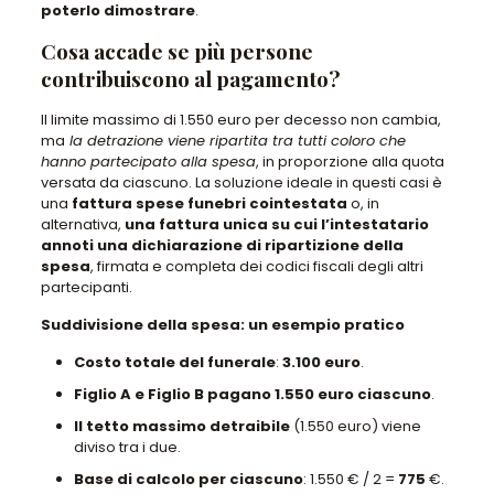
poterlo dimostrare
.
Cosa accade se più persone
contribuiscono al pagamento?
Il limite massimo di 1.550 euro per decesso non cambia,
ma
la detrazione viene ripartita tra tutti coloro che
hanno partecipato alla spesa
, in proporzione alla quota
versata da ciascuno.
La soluzione ideale in questi casi è
una
fattura spese funebri cointestata
o, in
alternativa,
una fattura unica su cui l’intestatario
annoti una dichiarazione di ripartizione della
spesa
, firmata e completa dei codici fiscali degli altri
partecipanti.
Suddivisione della spesa: un esempio pratico
Costo totale del funerale
:
3.100 euro
.
Figlio A e Figlio B pagano
1.550 euro ciascuno
.
Il tetto massimo detraibile
(1.550 euro) viene
diviso tra i due.
Base di calcolo per ciascuno
: 1.550 € / 2 =
775
€.