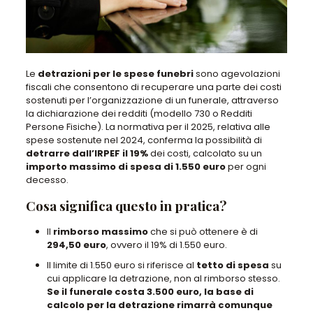
Le
detrazioni per le spese funebri
sono agevolazioni
fiscali che consentono di recuperare una parte dei costi
sostenuti per l’organizzazione di un funerale, attraverso
la dichiarazione dei redditi (modello 730 o Redditi
Persone Fisiche).
La normativa per il 2025, relativa alle
spese sostenute nel 2024,
conferma la possibilità di
detrarre dall’IRPEF il 19%
dei costi, calcolato su un
importo massimo di spesa di 1.550 euro
per ogni
decesso
.
Cosa significa questo in pratica?
Il
rimborso massimo
che si può ottenere è di
294,50 euro
, ovvero il 19% di 1.550 euro
.
Il limite di 1.550 euro si riferisce al
tetto di spesa
su
cui applicare la detrazione, non al rimborso stesso.
Se il funerale costa 3.500 euro, la base di
calcolo per la detrazione rimarrà comunque