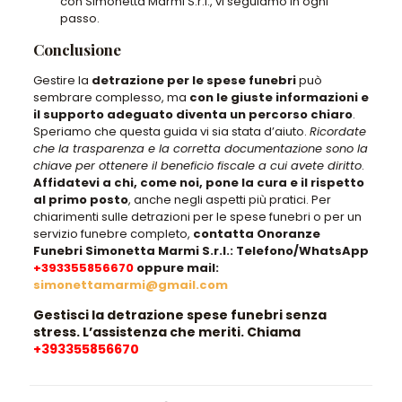
con Simonetta Marmi S.r.l., vi seguiamo in ogni
passo.
Conclusione
Gestire la
detrazione per le spese funebri
può
sembrare complesso, ma
con le giuste informazioni e
il supporto adeguato diventa un percorso chiaro
.
Speriamo che questa guida vi sia stata d’aiuto.
Ricordate
che la trasparenza e la corretta documentazione sono la
chiave per ottenere il beneficio fiscale a cui avete diritto
.
Affidatevi a chi, come noi, pone la cura e il rispetto
al primo posto
, anche negli aspetti più pratici. Per
chiarimenti sulle detrazioni per le spese funebri o per un
servizio funebre completo,
contatta Onoranze
Funebri Simonetta Marmi S.r.l.:
Telefono/WhatsApp
+393355856670
oppure mail:
simonettamarmi@gmail.com
Gestisci la detrazione spese funebri senza
stress. L’assistenza che meriti. Chiama
+393355856670