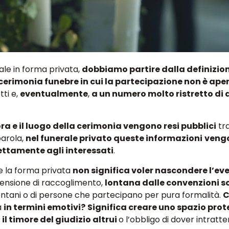
rale in forma privata
,
dobbiamo partire dalla definizio
cerimonia funebre in cui la partecipazione non è aper
tti
e,
eventualmente
,
a un numero molto ristretto di 
ra e il luogo della cerimonia vengono resi pubblici
tr
parola
,
nel funerale privato queste informazioni
veng
ettamente agli interessati
.
re la forma privata
non significa voler nascondere l’ev
mensione di raccoglimento
,
lontana dalle convenzioni s
ontani o
di persone che partecipano per pura formalità
.
C
a
in termini emotivi?
Significa creare uno spazio prot
il timore del giudizio altrui
o l’obbligo di dover intratt