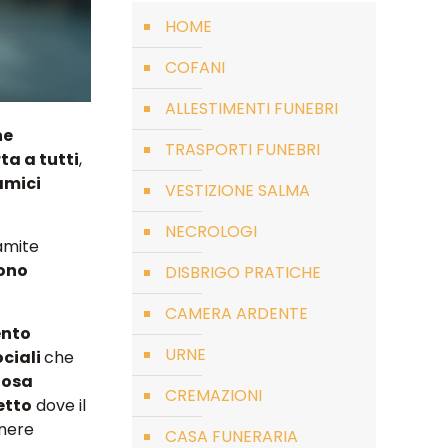
HOME
COFANI
ALLESTIMENTI FUNEBRI
ne
TRASPORTI FUNEBRI
ta a tutti
,
amici
VESTIZIONE SALMA
NECROLOGI
amite
ono
DISBRIGO PRATICHE
CAMERA ARDENTE
ento
URNE
ociali
che
osa
CREMAZIONI
etto
dove il
enere
CASA FUNERARIA