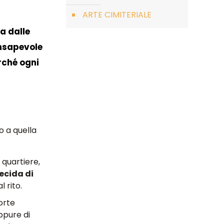
ARTE CIMITERIALE
a dalle
onsapevole
rché ogni
o a quella
l quartiere,
ecida di
 rito.
orte
oppure di