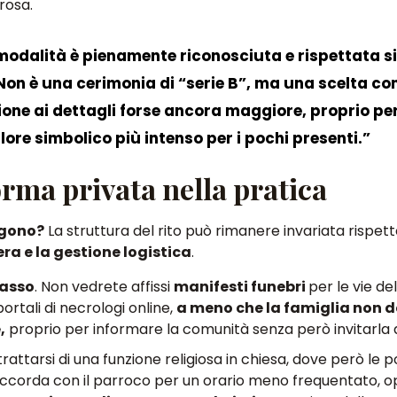
rosa.
modalità è pienamente riconosciuta e rispettata si
Non è una cerimonia di “serie B”
, ma una scelta c
zione ai dettagli forse ancora maggiore, proprio pe
re simbolico più intenso per i pochi presenti.”
orma privata nella pratica
lgono?
La struttura del rito
può rimanere invariata rispett
a e la gestione logistica
.
passo
.
Non
vedrete affissi
manifesti funebri
per le vie de
ortali di necrologi online
,
a meno che la famiglia non d
,
proprio per informare la comunità senza però invitarla al
 trattarsi di una funzione religiosa in chiesa, dove però
le p
accorda con il parroco per un
orario meno frequentato
, 