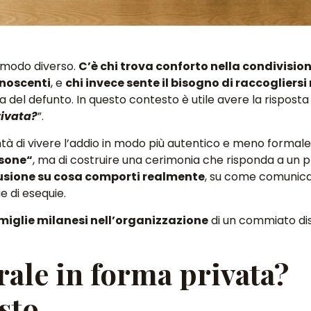
n modo diverso
.
C’è chi trova conforto nella condivision
onoscenti
, e
chi invece sente il bisogno di raccogliersi 
a del defunto.
In questo contesto è utile avere la risposta 
rivata?
”.
ntà di
vivere l’addio in modo più autentico e meno formal
rsone
“
,
ma di costruire una cerimonia che risponda a un p
usione su cosa comporti realmente
, su
come comunicar
e di esequie.
miglie milanesi nell’organizzazione
di un commiato di
rale in forma privata?
sto