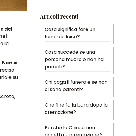
Articoli recenti
e del
Cosa significa fare un
nel
funerale laico?
alla
Cosa succede se una
persona muore e non ha
e
.
Non si
parenti?
reciso
lo e su
Chi paga il funerale se non
ci sono parenti?
screto,
Che fine fa la bara dopo la
cremazione?
Perché la Chiesa non
accetta la cremazione?