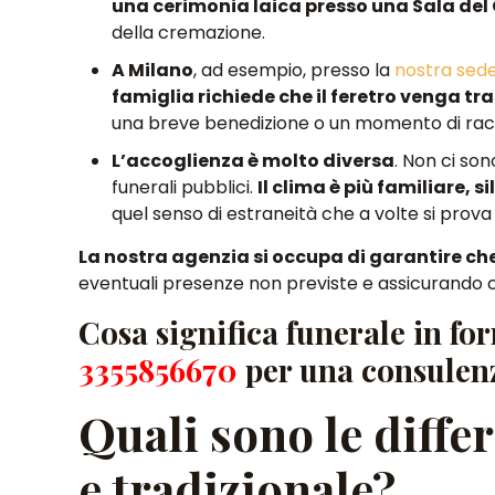
una cerimonia laica presso una Sala de
della cremazione.
A Milano
, ad esempio,
presso la
nostra sed
famiglia richiede che il feretro venga t
una breve benedizione o un momento di ra
L’accoglienza è molto diversa
.
Non ci son
funerali pubblici
.
Il clima è più familiare, s
quel senso di estraneità che a volte si prova 
La nostra agenzia si occupa di garantire ch
eventuali presenze non previste e
assicurando c
Cosa significa funerale in f
3355856670
per una consulenz
Quali sono le differ
e tradizionale?