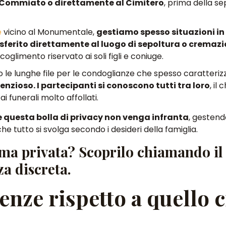
l Commiato o direttamente al Cimitero
, prima della se
e
vicino al Monumentale
,
gestiamo spesso situazioni in 
rasferito direttamente al luogo di sepoltura o cremaz
ccoglimento riservato
ai soli figli e coniuge.
o le lunghe file per le condoglianze che spesso caratteriz
ilenzioso. I partecipanti si conoscono tutti tra loro
, il
ai funerali molto affollati.
e questa bolla di privacy non venga infranta
, gestend
he tutto si svolga secondo i desideri della famiglia
.
orma privata? Scoprilo chiamando il
a discreta.
enze rispetto a quello c