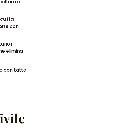
poltura o
cui la
ione
con
zano i
 che elimina
o con tatto
ivile