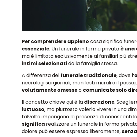
Per comprendere appieno
cosa significa fune
essenziale
. Un funerale in forma privata
è una 
ma
è limitata esclusivamente ai familiari più stre
intimi selezionati
dalla famiglia stessa.
A differenza del
funerale tradizionale
,
dove l’
o
necrologi sui giornali, manifesti murali o il passa
volutamente omesse
o
comunicate solo dir
Il concetto chiave qui è la
discrezione
. Sceglie
luttuoso
,
ma piuttosto volerlo vivere in una di
talvolta impongono la presenza
di conoscenti l
significa
realizzare un funerale in forma privat
dolore può essere espresso liberamente
,
senza 