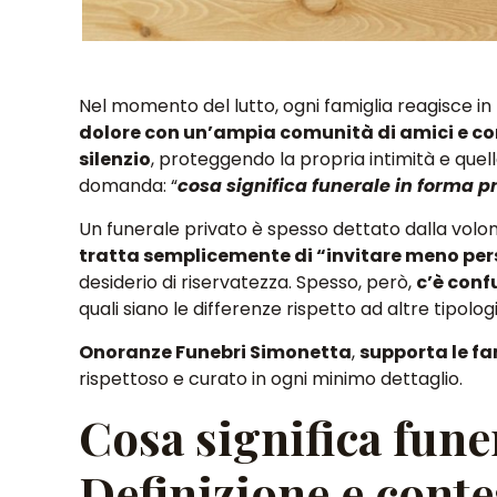
Nel momento del lutto, ogni famiglia reagisce i
dolore con un’ampia comunità di amici e c
silenzio
, proteggendo la propria intimità e quell
domanda
: “
cosa significa funerale in forma p
Un funerale privato è spesso dettato dalla volo
tratta semplicemente di “
invitare meno pe
desiderio di riservatezza
. Spesso, però,
c’è conf
quali siano le differenze
rispetto ad altre tipologi
Onoranze Funebri Simonetta
,
supporta le fa
rispettoso e curato in ogni minimo dettaglio.
Cosa significa fune
Definizione e conte