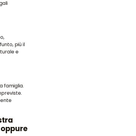
gali
o,
unto, più il
turale e
a famiglia.
mpreviste.
mente
stra
oppure