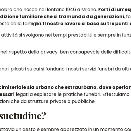
unebre che nasce nel lontano 1946 a Milano.
Forti di un’e
adizione familiare che si tramanda da generazioni
, f
este della famiglia.
Il nostro lavoro si basa su tre punti
 attività si svolgono nei tempi prestabiliti e sempre in fun
 nel rispetto della privacy, ben consapevole delle difficolt
ono i pilastri su cui si fondano i nostri servizi funebri da ol
cimiteriale sia urbano che extraurbano, dove operia
cessari
legati a espletare le pratiche funebri. Effettuiamo 
ioni che da strutture private o pubbliche.
nsuetudine?
tuttavia un gesto è sempre apprezzato in un momento cos