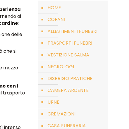
HOME
sperienza
ornendo ai
COFANI
 cardine
:
ALLESTIMENTI FUNEBRI
zione delle
TRASPORTI FUNEBRI
à che si
VESTIZIONE SALMA
NECROLOGI
tre mezzo
DISBRIGO PRATICHE
mo con i
CAMERA ARDENTE
il trasporto
URNE
CREMAZIONI
CASA FUNERARIA
ì intenso