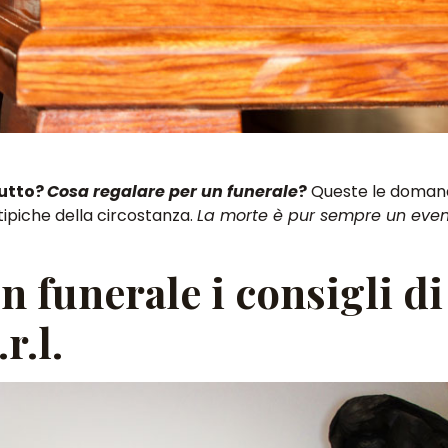
lutto?
Cosa regalare per un funerale
?
Queste le domande
tipiche della circostanza.
La morte è pur sempre un eve
n funerale i consigli di
r.l.