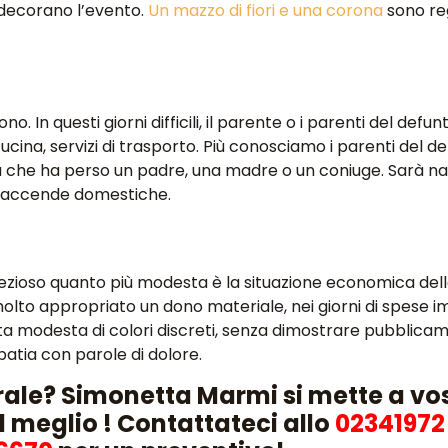
 decorano l’evento.
Un mazzo di fiori e una corona
sono re
 In questi giorni difficili, il parente o i parenti del defunt
cina, servizi di trasporto. Più conosciamo i parenti del def
a che ha perso un padre, una madre o un coniuge. Sarà na
e faccende domestiche.
rezioso quanto più modesta è la situazione economica dell
olto appropriato un dono materiale, nei giorni di spese i
usta modesta di colori discreti, senza dimostrare pubblica
atia con parole di dolore.
rale? Simonetta Marmi si mette a vo
l meglio ! Contattateci allo
02341972