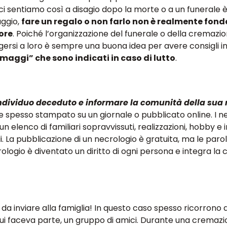
 ci sentiamo così a disagio dopo la morte o a un funerale
aggio,
fare un regalo o non farlo non è realmente fo
lore
. Poiché l’organizzazione del funerale o della cremazi
gersi a loro è sempre una buona idea per avere consigli i
omaggi” che sono indicati in caso di lutto
.
individuo deceduto e informare la comunità della sua
e spesso stampato su un giornale o pubblicato online. I n
n elenco di familiari sopravvissuti, realizzazioni, hobby e 
ali. La pubblicazione di un necrologio è gratuita, ma le par
ologio è diventato un diritto di ogni persona e integra la 
 inviare alla famiglia! In questo caso spesso ricorrono 
 cui faceva parte, un gruppo di amici. Durante una cremaz