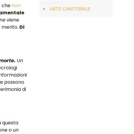
 è che
non
ARTE CIMITERIALE
ndamentale
one viene
n merito.
Di
 morte.
Un
ecrologi
informazioni
ole possono
cerimonia di
a questa
ione o un