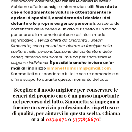
dell’articolo:
cosa fare per tenere le ceneri in casa?
Abbiamo offerto consigli e informazioni utili.
Ricordate
che è fondamentale valutare attentamente le
opzioni disponibili, considerando i desideri del
defunto e le proprie esigenze personali
. La scelta del
contenitore delle ceneri è un atto di rispetto e un modo
per onorare la memoria del caro estinto in modo
significativo.
I servizi offerti da Onoranza Funebri
Simonetta, sono pensati per aiutare la famiglia nella
scelta e nella personalizzazione del contenitore delle
ceneri, offrendo soluzioni su misura per soddisfare le
esigenze individuali
.
È possibile anche inviare un’e-
mail all’indirizzo
simonettamarmi@gmail.com
.
Saremo lieti di rispondere a tutte le vostre domande e di
offrire supporto durante questo momento delicato.
Scegliere il modo migliore per conservare le
ceneri del proprio caro è un passo importante
nel percorso del lutto, Simonetta si impegna a
fornire un servizio professionale, rispettoso e
di qualità, per aiutarvi in questa scelta.
Chiama
ora al
02341972
o
3355856670
!