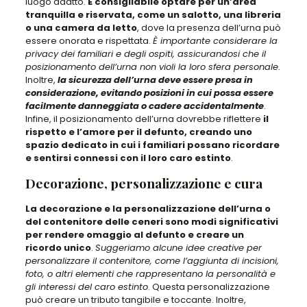
luogo adatto.
È consigliabile optare per un’area
tranquilla e riservata, come un salotto, una libreria
o una camera da letto
, dove la presenza dell’urna può
essere onorata e rispettata.
È importante considerare la
privacy dei familiari e degli ospiti, assicurandosi che il
posizionamento dell’urna non violi la loro sfera personale
.
Inoltre,
la sicurezza dell’urna deve essere presa in
considerazione, evitando posizioni in cui possa essere
facilmente danneggiata o cadere accidentalmente
.
Infine, il posizionamento dell’urna dovrebbe riflettere
il
rispetto e l’amore per il defunto, creando uno
spazio dedicato in cui i familiari possano ricordare
e sentirsi connessi con il loro caro estinto
.
Decorazione, personalizzazione e cura
La decorazione e la personalizzazione dell’urna o
del contenitore delle ceneri sono modi significativi
per rendere omaggio al defunto e creare un
ricordo unico
.
Suggeriamo alcune idee creative per
personalizzare il contenitore, come l’aggiunta di incisioni,
foto, o altri elementi che rappresentano la personalità e
gli interessi del caro estinto
. Questa personalizzazione
può creare un tributo tangibile e toccante. Inoltre,