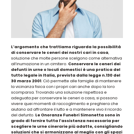
L’argomento che trattiamo riguarda la possibilità
di conservare le ceneri dei nostri cari in casa
,
soluzione che molte persone scelgono come alternativa
all’inumazione in un cimitero.
Conservare le ceneri dei
defunti in urne o loculi domestici è una pratica del
tutto legale in Italia, prevista dalla legge n.130 del
30 marzo 2001
. Ciò permette alle famiglie di mantenere
la vicinanza fisica con i propri cari anche dopo la loro
scomparsa.
Trovando una soluzione rispettosa e
adeguata per conservare le ceneri a casa, si possono
vivere quei momenti di raccoglimento e preghiera che
aiutano ad affrontare il lutto e a mantenere vivo il ricordo
del defunto
.
Le Onoranze Funebri Simonetta sono in
grado di fornire tutta l’assistenza necessaria per
scegliere le urne cinerarie più adatte, consigliando
soluzioni che si armonizzano al meglio con gli spazi