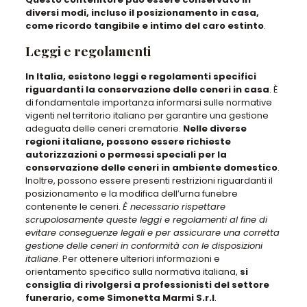
diversi modi, incluso il posizionamento in casa,
come ricordo tangibile e intimo del caro estinto
.
Leggi e regolamenti
In Italia, esistono leggi e regolamenti specifici
riguardanti la conservazione delle ceneri in casa
. È
di fondamentale importanza informarsi sulle normative
vigenti nel territorio italiano per garantire una gestione
adeguata delle ceneri crematorie.
Nelle diverse
regioni italiane, possono essere richieste
autorizzazioni o permessi speciali per la
conservazione delle ceneri in ambiente domestico
.
Inoltre, possono essere presenti restrizioni riguardanti il
posizionamento e la modifica dell’urna funebre
contenente le ceneri.
È necessario rispettare
scrupolosamente queste leggi e regolamenti al fine di
evitare conseguenze legali e per assicurare una corretta
gestione delle ceneri in conformità con le disposizioni
italiane
. Per ottenere ulteriori informazioni e
orientamento specifico sulla normativa italiana,
si
consiglia di rivolgersi a professionisti del settore
funerario, come Simonetta Marmi S.r.l
.