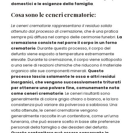
domestici e le esigenze della famiglia
.
Cosa sono le ceneri crematorie:
Le ceneri crematorie rappresentano il residuo solido
ottenuto dal processo di cremazione
, che è una pratica
sempre più diffusa nel campo delle cerimonie funebri.
La
cremazione consiste nel porre il corpo in un forno
crematorio
. Durante questo processo, il corpo del
defunto viene esposto a temperature estremamente
elevate. Durante la cremazione, il corpo viene sottoposto
a una serie di reazioni chimiche che riducono il materiale
organico alle sue componenti minerali.
Questo
processo lascia solamente le ossa e altri residui
inorganici, che vengono successivamente triturati
per ottenere una polvere fine, comunemente nota
come ceneri crematorie
. Le ceneri risultanti sono
generalmente di colore grigio chiaro o bianco, e la loro
consistenza può variare da polverosa a sabbiosa.
Una
volta ottenute, le ceneri crematorie vengono
generalmente raccolte in un contenitore, come un’urna
funeraria
, che può essere scelto in base alle preferenze
personali della famiglia o dei desideri del defunto.
Questo contenitore può essere conservato in