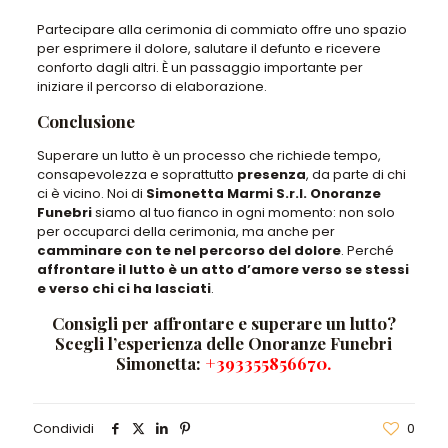
Partecipare alla cerimonia di commiato offre uno spazio
per esprimere il dolore, salutare il defunto e ricevere
conforto dagli altri. È un passaggio importante per
iniziare il percorso di elaborazione.
Conclusione
Superare un lutto è un processo che richiede tempo,
consapevolezza e soprattutto
presenza
, da parte di chi
ci è vicino. Noi di
Simonetta Marmi S.r.l. Onoranze
Funebri
siamo al tuo fianco in ogni momento: non solo
per occuparci della cerimonia, ma anche per
camminare con te nel percorso del dolore
. Perché
affrontare il lutto è un atto d’amore verso se stessi
e verso chi ci ha lasciati
.
Consigli per affrontare e superare un lutto?
Scegli l’esperienza delle Onoranze Funebri
Simonetta:
+393355856670
.
Condividi
0