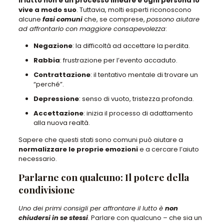
Il lutto non è un processo lineare e ogni persona lo
vive a modo suo
. Tuttavia, molti esperti riconoscono
alcune
fasi comuni
che, se comprese,
possono aiutare
ad affrontarlo con maggiore consapevolezza
:
Negazione
: la difficoltà ad accettare la perdita.
Rabbia
: frustrazione per l’evento accaduto.
Contrattazione
: il tentativo mentale di trovare un
“perché”.
Depressione
: senso di vuoto, tristezza profonda.
Accettazione
: inizia il processo di adattamento
alla nuova realtà.
Sapere che questi stati sono comuni può aiutare a
normalizzare le proprie emozioni
e a cercare l’aiuto
necessario.
Parlarne con qualcuno: Il potere della
condivisione
Uno dei primi consigli per affrontare il lutto è
non
chiudersi in se stessi
. Parlare con qualcuno – che sia un