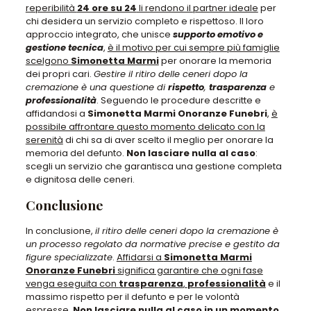
reperibilità
24 ore su 24
li rendono il partner ideale
per
chi desidera un servizio completo e rispettoso. Il loro
approccio integrato, che unisce
supporto emotivo e
gestione tecnica
,
è il motivo per cui sempre più famiglie
scelgono
Simonetta Marmi
per onorare la memoria
dei propri cari.
Gestire il ritiro delle ceneri dopo la
cremazione è una questione di
rispetto
,
trasparenza
e
professionalità
. Seguendo le procedure descritte e
affidandosi a
Simonetta Marmi Onoranze Funebri
,
è
possibile affrontare questo momento delicato con la
serenità
di chi sa di aver scelto il meglio per onorare la
memoria del defunto.
Non lasciare nulla al caso
:
scegli un servizio che garantisca una gestione completa
e dignitosa delle ceneri.
Conclusione
In conclusione,
il ritiro delle ceneri dopo la cremazione è
un processo regolato da normative precise e gestito da
figure specializzate
.
Affidarsi a
Simonetta Marmi
Onoranze Funebri
significa garantire che ogni fase
venga eseguita con
trasparenza
,
professionalità
e il
massimo rispetto per il defunto e per le volontà
espresse.
Non lasciare nulla al caso in un momento