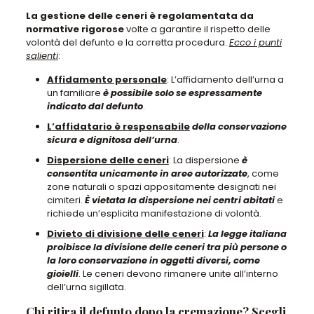
La gestione delle ceneri è regolamentata da
normative rigorose
volte a garantire il rispetto delle
volontà del defunto e la corretta procedura.
Ecco i punti
salienti
:
Affidamento personale
: L’affidamento dell’urna a
un familiare
è possibile solo se espressamente
indicato dal defunto
.
L’affidatario è responsabile
della conservazione
sicura e dignitosa dell’urna
.
Dispersione delle ceneri
: La dispersione
è
consentita unicamente in aree autorizzate
, come
zone naturali o spazi appositamente designati nei
cimiteri.
È vietata la dispersione nei centri abitati
e
richiede un’esplicita manifestazione di volontà.
Divieto di divisione delle ceneri
:
La legge italiana
proibisce la divisione delle ceneri tra più persone o
la loro conservazione in oggetti diversi, come
gioielli
. Le ceneri devono rimanere unite all’interno
dell’urna sigillata.
Chi ritira il defunto dopo la cremazione? Scegli