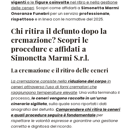
vigenti
e le
figure coinvolte
nel ritiro e nella gestione
delle ceneri
. Scopri come affidarti a
Simonetta Marmi
Onoranze Funebri
per un servizio
professionale
,
rispettoso
e in linea con le normative del 2025.
Chi ritira il defunto dopo la
cremazione? Scopri le
procedure e affidati a
Simonetta Marmi S.r.l.
La cremazione e il ritiro delle ceneri
La cremazione consiste nella
riduzione del corpo
in
ceneri attraverso l’uso di forni crematori che
raggiungono temperature elevate
. Una volta terminato il
processo,
le ceneri vengono raccolte in un’urna
cineraria sigillata
, sulla quale sono riportati i dati
anagrafici del defunto.
Comprendere chi ritira le ceneri
e quali procedure seguire è fondamentale
per
rispettare le volontà espresse e garantire una gestione
corretta
e dignitosa del ricordo.