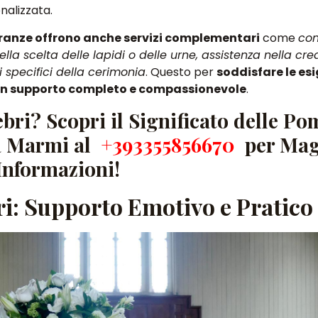
nalizzata.
ranze offrono anche servizi complementari
come
con
la scelta delle lapidi o delle urne, assistenza nella cre
i specifici della cerimonia
. Questo per
soddisfare le es
do un supporto completo e compassionevole
.
bri? Scopri il Significato delle P
a Marmi al
+393355856670
per Mag
Informazioni!
i: Supporto Emotivo e Pratico