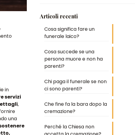
Articoli recenti
e
Cosa significa fare un
mento
funerale laico?
Cosa succede se una
persona muore e non ha
parenti?
Chi paga il funerale se non
ci sono parenti?
e in
e servizi
ettagli
,
Che fine fa la bara dopo la
fornire
cremazione?
endo una
sostenere
Perché la Chiesa non
etto,
accetta la cremazione?