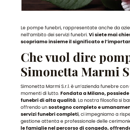
Le pompe funebri, rappresentate anche da azien
nell’ambito dei servizi funebri
.
Vi siete mai chie
scopriamo insieme il significato e l’import
Che vuol dire pomp
Simonetta Marmi S.
Simonetta Marmi S.r.l. è un’azienda funebre con u
momenti di lutto
.
Fondata a Milano, possiede u
funebri di alta qualità
. La nostra filosofia si ba
offrendo un
sostegno completo e umanamen
servizi funebri completi
, ci impegniamo a rispe
gestione attenta e professionale delle cerimon
le famiglie nel percorso di congedo, offrend