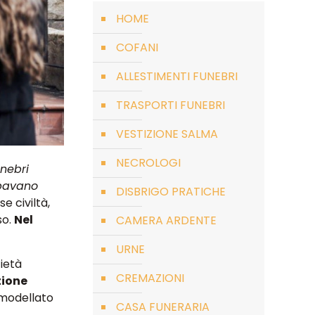
HOME
COFANI
ALLESTIMENTI FUNEBRI
TRASPORTI FUNEBRI
VESTIZIONE SALMA
NECROLOGI
unebri
upavano
DISBRIGO PRATICHE
se civiltà,
so.
Nel
CAMERA ARDENTE
URNE
cietà
CREMAZIONI
tione
o modellato
CASA FUNERARIA