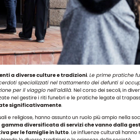
nti a diverse culture e tradizioni
.
Le prime pratiche f
acerdoti specializzati nel trattamento dei defunti si occ
ne per il viaggio nell’aldilà
. Nel corso dei secoli, in diver
ate nel gestire i riti funebri e le pratiche legate al trapas
ate significativamente
.
uali e religiose, hanno assunto un ruolo più ampio nella so
 gamma diversificata di servizi che vanno dalla ges
va per le famiglie in lutto
. Le influenze culturali hann
cchiando le diverse tradizioni e le esigenze della società