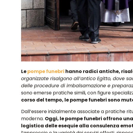
Le
pompe funebri
hanno radici antiche, risale
organizzate risalgono all’antico Egitto, dove s
delle procedure di imbalsamazione e preparazio
sono emerse pratiche simili, con figure specializz
corso del tempo, le pompe funebri sono mut
Dall’essere inizialmente associate a pratiche rit
moderna.
Oggi, le pompe funebri offrono una
logistica delle esequie alla consulenza emoti
l’approccio e la varietà dei servizi offerti, rispe