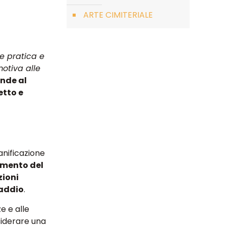
ARTE CIMITERIALE
e pratica e
motiva alle
ende al
etto e
anificazione
amento del
zioni
 addio
.
e e alle
siderare una