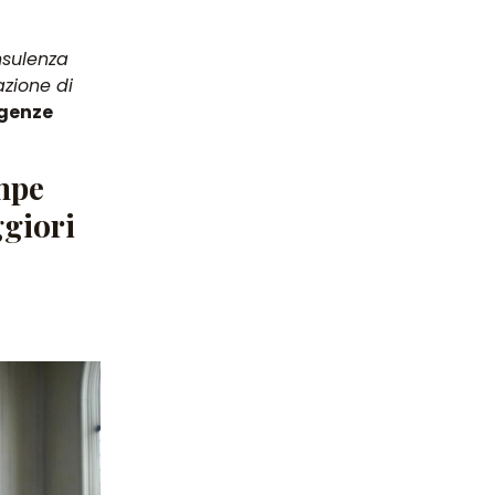
sulenza
azione di
igenze
ompe
giori