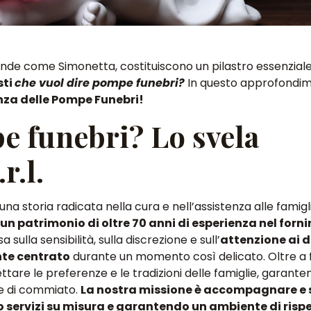
de come Simonetta, costituiscono un pilastro essenzial
sti
che vuol dire pompe funebri?
In questo approfondi
anza delle Pompe Funebri!
e funebri? Lo svela
r.l.
na storia radicata nella cura e nell’assistenza alle famigli
n patrimonio di oltre 70 anni di esperienza nel fornir
sa sulla sensibilità, sulla discrezione e sull’
attenzione ai d
te centrato
durante un momento così delicato. Oltre a 
ttare le preferenze e le tradizioni delle famiglie, garant
ie di commiato.
La nostra missione è accompagnare e 
o servizi su misura e garantendo un ambiente di risp