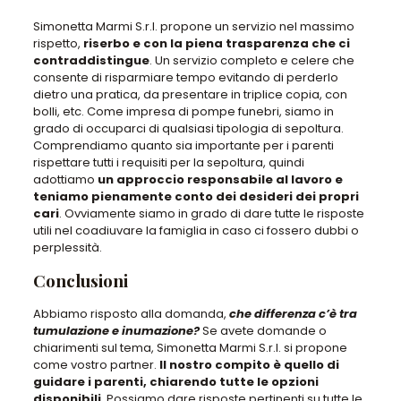
Simonetta Marmi S.r.l. propone un servizio nel massimo
rispetto,
riserbo e con la piena trasparenza che ci
contraddistingue
. Un servizio completo e celere che
consente di risparmiare tempo evitando di perderlo
dietro una pratica, da presentare in triplice copia, con
bolli, etc. Come impresa di pompe funebri, siamo in
grado di occuparci di qualsiasi tipologia di sepoltura.
Comprendiamo quanto sia importante per i parenti
rispettare tutti i requisiti per la sepoltura, quindi
adottiamo
un approccio responsabile al lavoro e
teniamo pienamente conto dei desideri dei propri
cari
. Ovviamente siamo in grado di dare tutte le risposte
utili nel coadiuvare la famiglia in caso ci fossero dubbi o
perplessità.
Conclusioni
Abbiamo risposto alla domanda,
che differenza c’è tra
tumulazione e inumazione?
Se avete domande o
chiarimenti sul tema, Simonetta Marmi S.r.l. si propone
come vostro partner.
Il nostro compito è quello di
guidare i parenti, chiarendo tutte le opzioni
disponibili
. Possiamo dare risposte pertinenti su tutte le