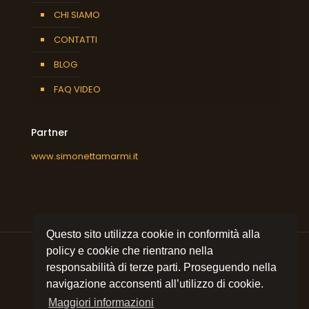
CHI SIAMO
CONTATTI
BLOG
FAQ VIDEO
Partner
www.simonettamarmi.it
Questo sito utilizza cookie in conformità alla
policy e cookie che rientrano nella
responsabilità di terze parti. Proseguendo nella
navigazione acconsenti all’utilizzo di cookie.
© 2021 All rights reserved
Simonetta Marmi srl
| P.I.
09053320157 | Sito e posizionamento realizzato
Maggiori informazioni