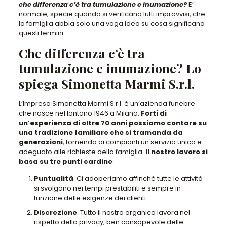
che differenza c’è tra tumulazione e inumazione?
E’
normale, specie quando si verificano lutti improvvisi, che
la famiglia abbia solo
una vaga idea su cosa significano
questi termini
.
Che differenza c’è tra
tumulazione e inumazione? Lo
spiega Simonetta Marmi S.r.l.
L’Impresa Simonetta Marmi S.r.l. è un’azienda funebre
che nasce nel lontano 1946 a Milano.
Forti di
un’esperienza di oltre 70 anni possiamo contare su
una tradizione familiare che si tramanda da
generazioni
, fornendo ai compianti un servizio unico e
adeguato alle richieste della famiglia.
Il nostro lavoro si
basa su tre punti cardine
:
Puntualità
. Ci adoperiamo affinché tutte le attività
si svolgono nei tempi prestabiliti e sempre in
funzione delle esigenze dei clienti.
Discrezione
. Tutto il nostro organico lavora nel
rispetto della privacy, ben consapevole delle