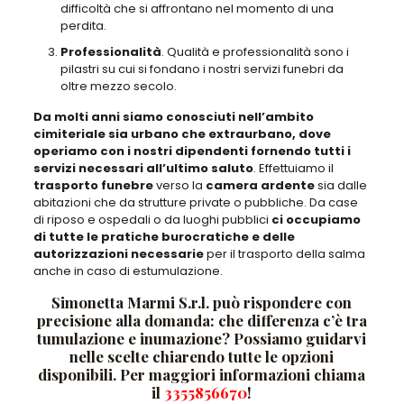
difficoltà che si affrontano nel momento di una
perdita.
Professionalità
. Qualità e professionalità sono i
pilastri su cui si fondano i nostri servizi funebri da
oltre mezzo secolo.
Da molti anni siamo conosciuti nell’ambito
cimiteriale sia urbano che extraurbano, dove
operiamo con i nostri dipendenti fornendo tutti i
servizi necessari all’ultimo saluto
. Effettuiamo il
trasporto funebre
verso la
camera ardente
sia dalle
abitazioni che da
strutture private o pubbliche
. Da
case
di riposo e ospedali o da luoghi pubblici
ci occupiamo
di tutte le pratiche burocratiche e delle
autorizzazioni necessarie
per il trasporto della salma
anche in caso di estumulazione.
Simonetta Marmi S.r.l. può rispondere con
precisione alla domanda: che differenza c’è tra
tumulazione e inumazione? Possiamo guidarvi
nelle scelte chiarendo tutte le opzioni
disponibili. Per maggiori informazioni chiama
il
3355856670
!