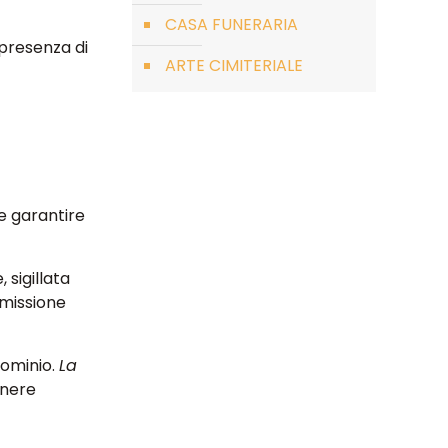
CASA FUNERARIA
n presenza di
ARTE CIMITERIALE
ve garantire
 sigillata
omissione
dominio.
La
anere