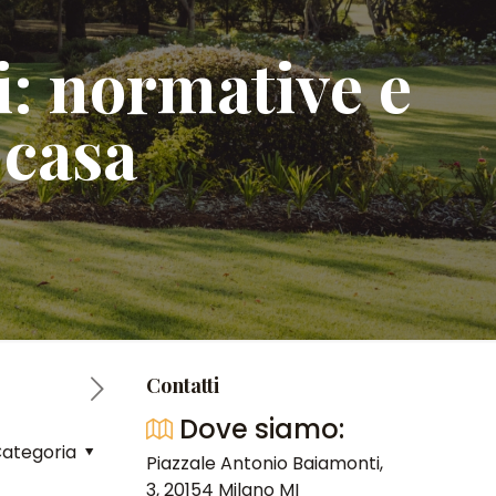
ri: normative e
 casa
Contatti
Dove siamo:
ategoria
Piazzale Antonio Baiamonti,
3, 20154 Milano MI