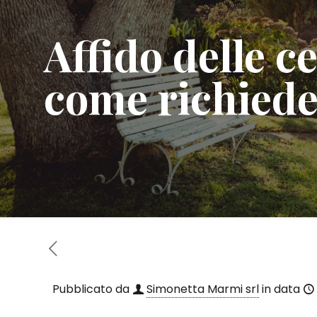
Affido delle c
come richieder
Pubblicato da
Simonetta Marmi srl
in data