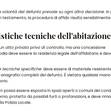
a volontà del defunto prevale su ogni altra decisione
. I
un testamento, la procedura di affido risulta sensibilmente
ristiche tecniche dell’abitazione
un atto privato privo di controllo
, ma una concessione
odia deve essere la residenza legale dell’affidatario e de
e tecniche specifiche
: deve essere di materiale resistente,
anagrafici completi del defunto. È vietata qualsiasi man
orio.
n possa essere esposta in spazi aperti o comuni del con
erno
, protetto da possibili furti o profanazioni, e deve rim
a Polizia Locale.