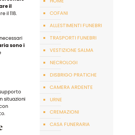
HOME
re il
COFANI
 il 118.
ALLESTIMENTI FUNEBRI
TRASPORTI FUNEBRI
 necessari
aria sono i
VESTIZIONE SALMA
e
NECROLOGI
DISBRIGO PRATICHE
CAMERA ARDENTE
l supporto
in situazioni
URNE
 con
CREMAZIONI
to.
CASA FUNERARIA
e