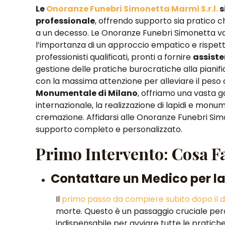
Le
Onoranze Funebri Simonetta Marmi S.r.l.
s
professionale
, offrendo supporto sia pratico 
a un decesso. Le Onoranze Funebri Simonetta
v
l’importanza di un approccio empatico e rispetto
professionisti qualificati, pronti a fornire
assiste
gestione delle pratiche burocratiche alla pianif
con la massima attenzione per alleviare il peso 
Monumentale di Milano
,
offriamo una vasta ga
internazionale, la realizzazione di lapidi e monume
cremazione
. Affidarsi alle Onoranze Funebri Si
supporto completo e personalizzato.
Primo Intervento: Cosa 
Contattare un Medico per l
Il
primo passo da compiere subito dopo il 
morte
. Questo è un passaggio cruciale per
indispensabile per avviare tutte le pratich