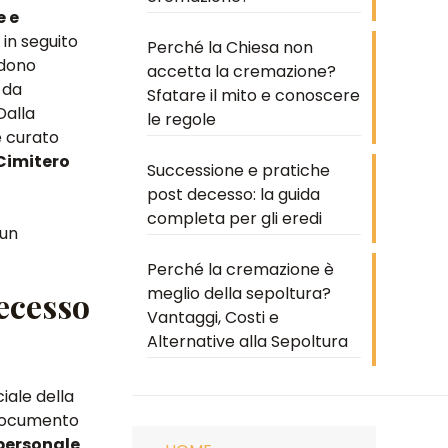
e e
in seguito
Perché la Chiesa non
ndono
accetta la cremazione?
 da
Sfatare il mito e conoscere
 Dalla
le regole
e curato
 Cimitero
Successione e pratiche
post decesso: la guida
completa per gli eredi
 un
Perché la cremazione è
meglio della sepoltura?
ecesso
Vantaggi, Costi e
Alternative alla Sepoltura
iale della
, documento
 personale