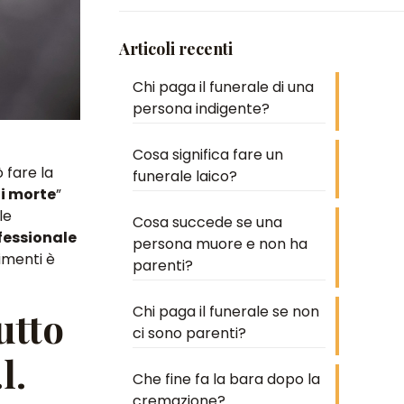
Articoli recenti
Chi paga il funerale di una
persona indigente?
Cosa significa fare un
 fare la
funerale laico?
i morte
”
le
Cosa succede se una
fessionale
persona muore e non ha
imenti è
parenti?
Chi paga il funerale se non
utto
ci sono parenti?
l.
Che fine fa la bara dopo la
cremazione?