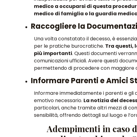
medico a occuparsi di questa procedura.
medico di famiglia o la guardia medic
Raccogliere la Documentaz
Una volta constatato il decesso,
è essenzia
per le pratiche burocratiche
.
Tra questi, l
più importanti
. Questi documenti verranno 
comunicazioni ufficiali.
Avere questi docume
permettendo di procedere con maggiore c
Informare Parenti e Amici St
Informare immediatamente i parenti e gli am
emotivo necessario
.
La notizia del deces
particolari, anche tramite altri mezzi di c
sensibilità
, offrendo dettagli sul luogo e l’or
Adempimenti in caso d