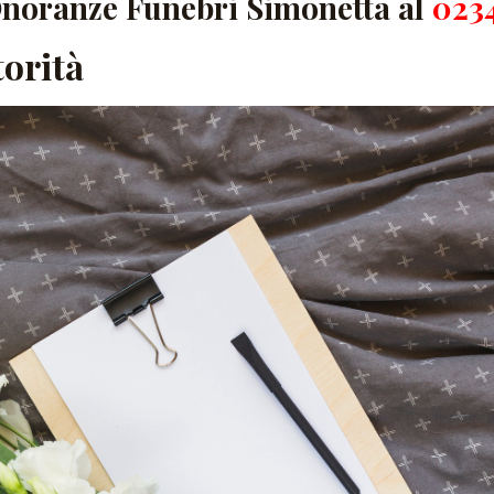
Onoranze Funebri Simonetta al
023
orità