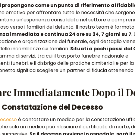
i propongono come un punto di riferimento affidabil
che emotivo per affrontare tutte le necessità che sorgono 
antano un’esperienza consolidata nel settore e compre
so verso i familiari del defunto
. Il nostro team è formato
nza immediata e continua 24 ore su 24, 7 giorni su 7
.
icazione e organizzazione del funerale, ogni dettaglio vien
delle incombenze sui familiari.
Situati a pochi passi dal
mma di servizi, tra cui il trasporto funebre nazionale e
nti funebri, e il disbrigo delle pratiche cimiteriali e per la
monetta significa scegliere un partner di fiducia ottenendo
Fare Immediatamente Dopo il D
a Constatazione del Decesso
decesso
è contattare un medico per la constatazione uffic
ché solo un medico può rilasciare il certificato di morte
e successive.
Se il decesso avviene in ospedale, sarà il