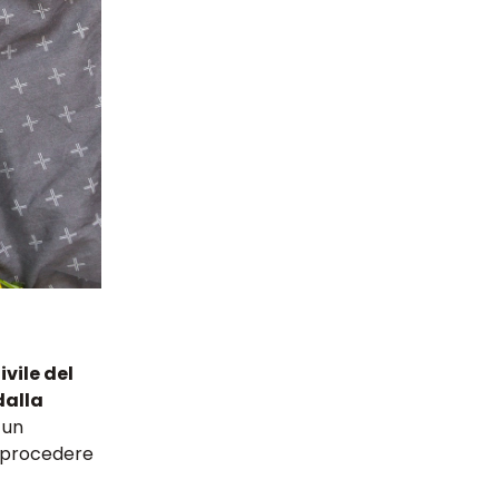
ivile del
dalla
 un
er procedere