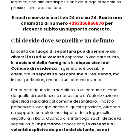
logistica, fino alla predisposizione del luogo di sepoltura
presso il cimitero indicato.
Il nostro servizio è attivo 24 ore su 24. Basta una
chiamata al numero
+393355856670
per
ricevere subito un supporto concreto.
Chi decide dove seppellire un defunto
La scelta del
luogo di sepoltura può dipendere da
diversi fattori
: le
volontà
espresse in vita dal defunto,
le
decisioni della famiglia
o le
disposizioni del
Comune di residenza
. In generale, è possibile
effettuare la
sepoltura nel comune di residenza
, ma,
in casi particolari, anche in un comune diverso.
Per quanto riguarda la sepoltura in un comune diverso
da quello di residenza, è necessaria un’autorizzazione
specifica rilasciata dal comune destinatario. Il nostro
personale si occupa anche di queste pratiche, offrendo
un supporto completo nel rispetto della legge sulla
sepoltura in Italia. Quando ci si interroga su chi decide la
sepoltura, è
importante
sapere che,
in assenza di
volontà esplicite da parte del defunto, sono i