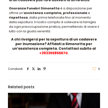
di un cadavere può fare davvero la differenza
.
Onoranze Funebri Simonetta
è a disposizione per
offrire un’
assistenza completa,
professionale
e
rispettosa
, dalla prima telefonata fino al momento
della sepoltura. Il nostro compito è sollevare la famiglia
da ogni preoccupazione pratica, permettendo di vivere il
lutto con la giusta serenità.
A chi rivolgersi per la sepoltura di un cadavere
per inumazione? Affidati a Simonetta per
un’assistenza completa. Contattaci subito al
+393355856670
.
Condividi
0
Related posts