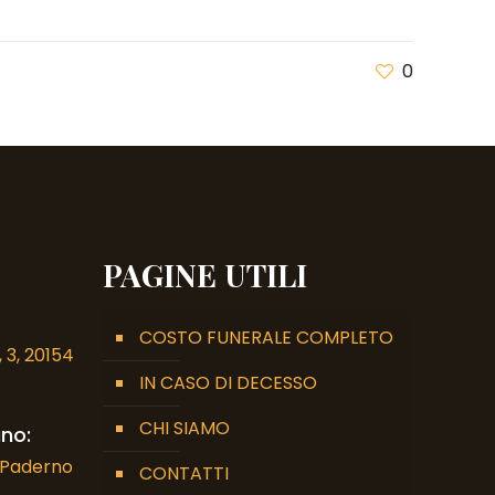
0
PAGINE UTILI
COSTO FUNERALE COMPLETO
 3, 20154
IN CASO DI DECESSO
CHI SIAMO
no:
7 Paderno
CONTATTI