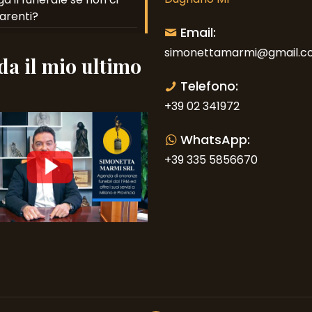
arenti?
Email:
simonettamarmi@gmail.c
a il mio ultimo
o
Telefono:
+39 02 341972
WhatsApp:
+39 335 5856670