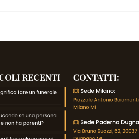
COLI RECENTI
CONTATTI:
Sede Milano:
gnifica fare un funerale
Piazzale Antonio Baiamonti,
Milano MI
uccede se una persona
Sede Paderno Dugna
e non ha parenti?
Via Bruno Buozzi, 62, 2003
Dugnano MI
a il funerale se non ci